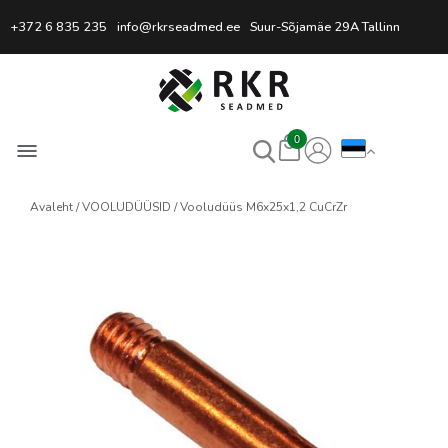
Professionaalne keevitussead
+372 6 835 235
info@rkrseadmed.ee
Suur-Sõjamäe 29A Tallinn
0
Avaleht
VOOLUDÜÜSID
Vooludüüs M6x25x1,2 CuCrZr