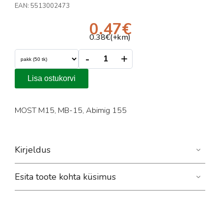
EAN:
5513002473
0.47
€
0.38
€(+km)
-
+
Lisa ostukorvi
MOST M15, MB-15, Abimig 155
Kirjeldus
Esita toote kohta küsimus