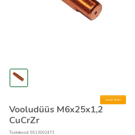
Laost otsas
Vooludüüs M6x25x1,2
CuCrZr
Tootekood:
5513002473