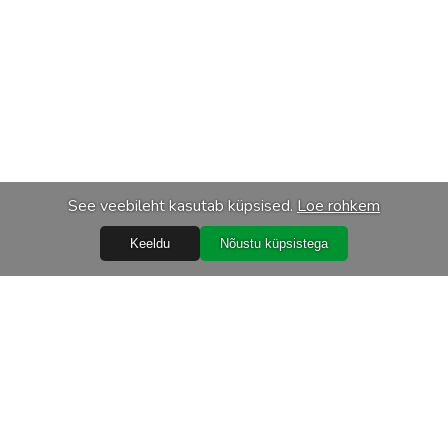
See veebileht kasutab küpsised.
Loe rohkem
Keeldu
Nõustu küpsistega