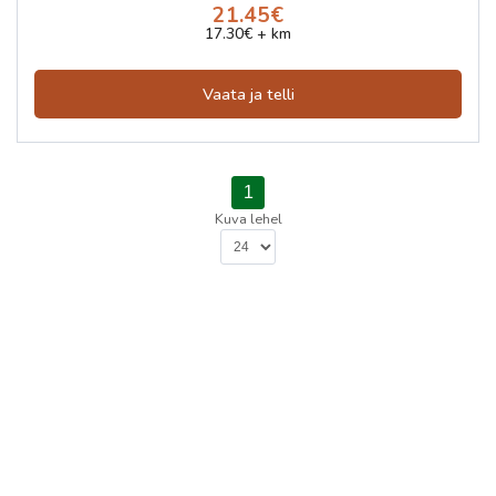
21.45€
17.30€ + km
Vaata ja telli
1
Kuva lehel