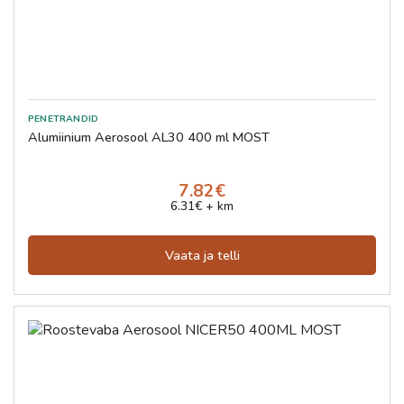
Alumiinium Aerosool AL30 400 ml MOST
7.82€
6.31€ + km
Vaata ja telli