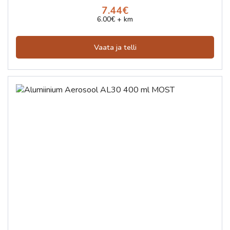
7.44€
6.00€ + km
Vaata ja telli