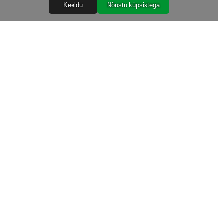
Keeldu
Nõustu küpsistega
Abiks
Ostureeglid
Isikuandmete töötlemine
Garantiitingimused
Järelmaks
Tarnetingimused
TIG kuluosad 2024 2