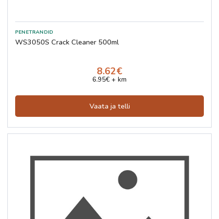
WS3050S Crack Cleaner 500ml
8.62€
6.95€ + km
Vaata ja telli