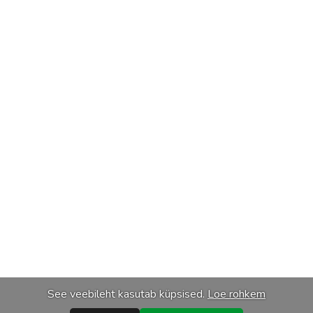
See veebileht kasutab küpsised.
Loe rohkem