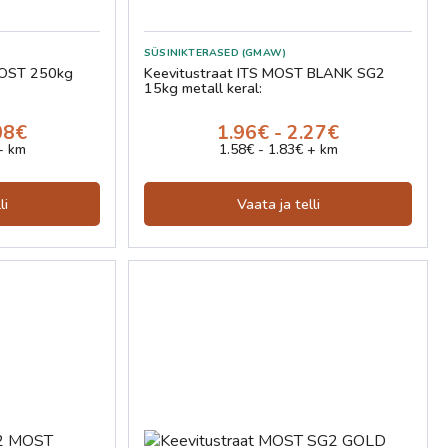
SÜSINIKTERASED (GMAW)
MOST 250kg
Keevitustraat ITS MOST BLANK SG2
15kg metall keral:
08€
1.96€ - 2.27€
+ km
1.58€ - 1.83€ + km
li
Vaata ja telli