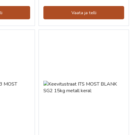
li
Vaata ja telli