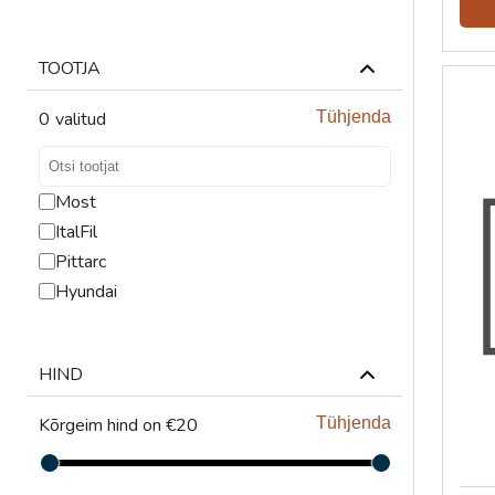
TÕSTESEADMED
VENTILATSIOONISEADMED
TOOTJA
0
valitud
Tühjenda
Most
ItalFil
Pittarc
Hyundai
HIND
Kõrgeim hind on €20
Tühjenda