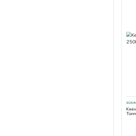
SÜSI
Keev
Tünn