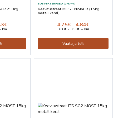
SÜSINIKTERASED (GMAW)
MoCR 250kg
Keevitustraat MOST NiMoCR (15kg
metall keral)
43€
4.75€ - 4.84€
+ km
3.83€ - 3.90€ + km
li
Vaata ja telli