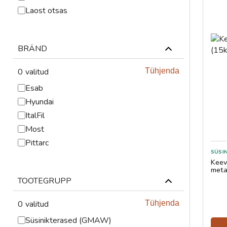
ABRASIIVMATERJALID
Laost otsas
ISIKUKAITSE
BRÄND
KEEVITUSLAUD JA
RAKISTUS
0
valitud
Tühjenda
PLASMALÕIKUS
Esab
Hyundai
GAASILÕIKUS
ItalFil
Most
SAED JA LINDID
Pittarc
SÜSI
AUTOMATISEERIMINE
Keevit
meta
TÖÖRIISTAD
TOOTEGRUPP
0
valitud
Tühjenda
KEEMIATOOTED
Süsinikterased (GMAW)