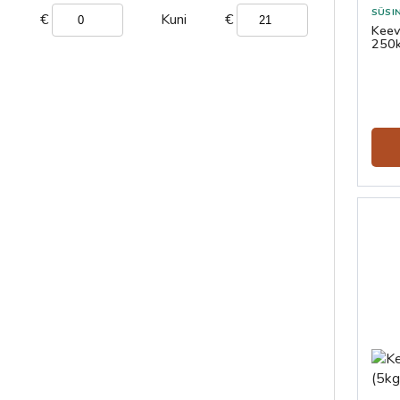
SÜSI
€
€
Kuni
Keev
250k