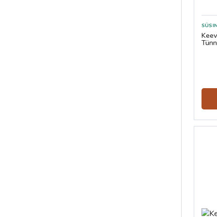
SÜSI
Keev
Tünn