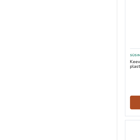
SÜSI
Keev
plas