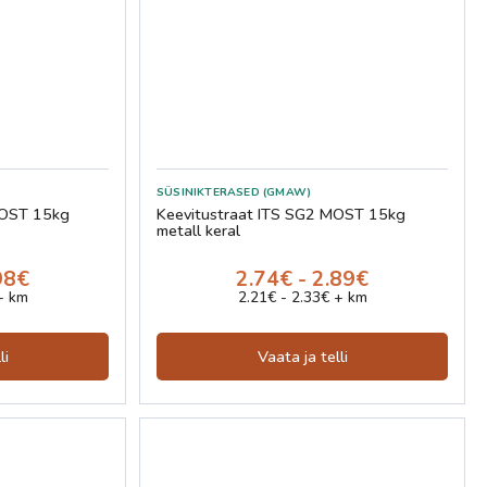
SÜSINIKTERASED (GMAW)
MOST 15kg
Keevitustraat ITS SG2 MOST 15kg
metall keral
98€
2.74€ - 2.89€
+ km
2.21€ - 2.33€ + km
li
Vaata ja telli