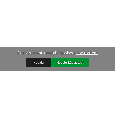
See veebileht kasutab küpsised.
Loe rohkem
Keeldu
Nõustu küpsistega
Teenused
Transport