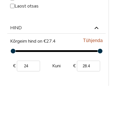
ABRASIIVMATERJALID
Laost otsas
ISIKUKAITSE
HIND
KEEVITUSLAUD JA
RAKISTUS
Kõrgeim hind on €27.4
Tühjenda
PLASMALÕIKUS
GAASILÕIKUS
€
€
Kuni
SAED JA LINDID
AUTOMATISEERIMINE
TÖÖRIISTAD
KEEMIATOOTED