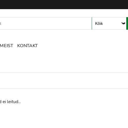
mete ja tarvikute e-pood – R
MEIST
KONTAKT
 ei leitud...