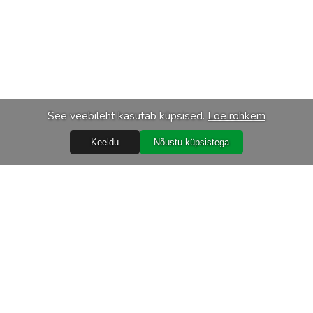
See veebileht kasutab küpsised.
Loe rohkem
Keeldu
Nõustu küpsistega
Abiks