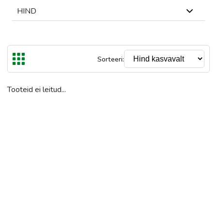
HIND
Laos
Laost otsas
Kõrgeim hind on €
Tühjenda
Sorteeri:
€
€
Kuni
Tooteid ei leitud...