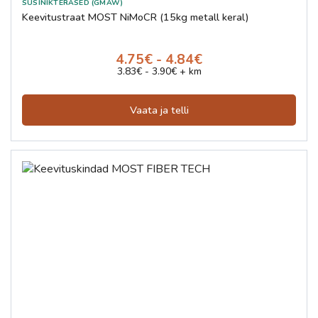
SÜSINIKTERASED (GMAW)
Keevitustraat MOST NiMoCR (15kg metall keral)
4.75€ - 4.84€
3.83€ - 3.90€ + km
Vaata ja telli