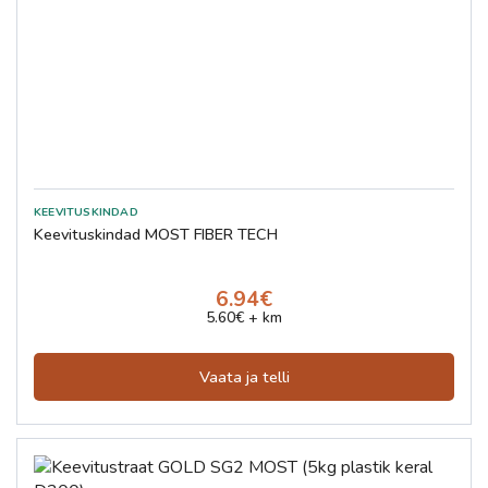
Keevituskindad MOST FIBER TECH
6.94€
5.60€ + km
Vaata ja telli