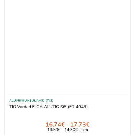
MAALRIÜLIKONNAD
Elga
REDUKTORID
Huntingdon Fusion
ARGOON
Suhner
SEGUGAASID
HBS
HAPNIK
PROPAAN
ATSETÜLEEN
VOOLIKUD JA TARVIKUD
KEEVITUSLAUDADE TARVIKUD
KEEVITUSTRAKTORID
SAED
PINDADE KAITSE
PINDADE KATMINE
ALUMIINIUMSULAMID (TIG)
TIG Vardad ELGA ALUTIG Si5 (ER 4043)
MÄÄRDED
TEIBID
16.74€ - 17.73€
SURUÕHK
13.50€ - 14.30€ + km
LAMBID