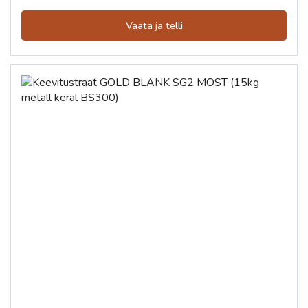
HAAMRID
Vaata ja telli
SURUÕHU TÖÖRIISTAD
PUURID FREESID
LOODID
MÕÕDULINDID
MARKERID
NIHIKUD
NURGIKUD
PLIIATSID
KEEVITUSÕMBLUSE MÕÕTERIISTAD
LAMELLHARJAD
JOONLAUAD, NURGAMÕÕTJAD
EL TÖÖRIISTAD
LEHTVÕTMED
KUUSKANT VÕTMED
MEISLID