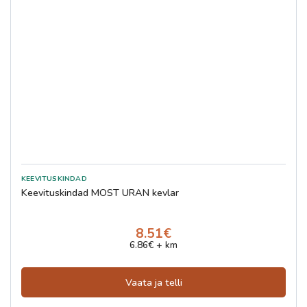
Keevituskindad MOST URAN kevlar
8.51€
6.86€ + km
Vaata ja telli