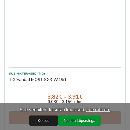
SÜSINIKTERASED (TIG)
TIG Vardad MOST SG3 W4Si1
3.82€ - 3.91€
3.08€ - 3.15€ + km
See veebileht kasutab küpsised.
Loe rohkem
Vaata ja telli
Keeldu
Nõustu küpsistega