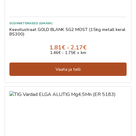
PADRUNVÕTMED
KEEVITUSPÜSTOLID(MIG)
KEEVITUSPÕLETID (TIG)
SÜSINIKTERASED (GMAW)
POLDIKEEVITUS SEADMED
Keevitustraat GOLD BLANK SG2 MOST (15kg metall keral
TROPID
BS300)
TUNGRAUAD
1.81€ - 2.17€
HAPPED
1.46€ - 1.75€ + km
TÖÖKINDAD TEKSTIILIST
Söeelektroodid
Vaata ja telli
INDUKTSIOONKUUMUTID
MMA KEEVITUSKAABLID
MASKIDE PUHURID
PIKENDUSED
KAABLISIDEMED
NÄPITSAD
SPIRAALID MIG
TIG ELEKTROODID