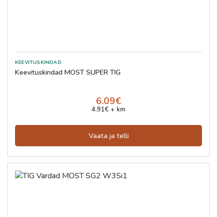
Keevituskindad MOST SUPER TIG
6.09€
4.91€ + km
Vaata ja telli