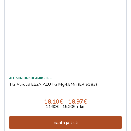
JAHUTUSVEDELIKUD
KUUMUTUSDÜÜSID
NOAD
OTSAKUD
KEEMIA TARVIKUD
VEORULLID
JUHTTORUD
VAHEKAABLID
EELKUUMUTUS
MIG/MAG SEADMED
ALUMIINIUMSULAMID (TIG)
KAMPAANIA
TIG Vardad ELGA ALUTIG Mg4,5Mn (ER 5183)
PREEMIA
GAASILÕIKUS TRAKTORID
18.10€ - 18.97€
KEERMEPUURID
14.60€ - 15.30€ + km
Vaata ja telli