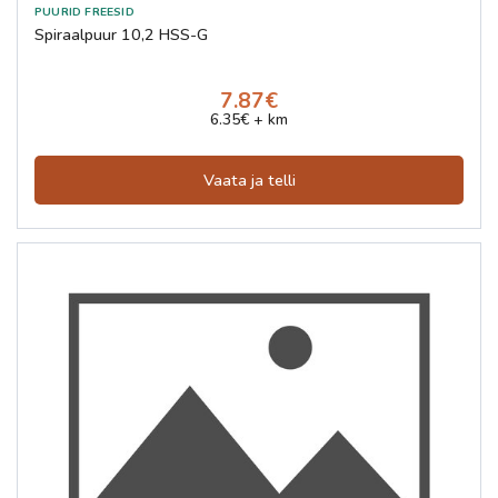
Spiraalpuur 10,2 HSS-G
7.87€
6.35€ + km
Vaata ja telli