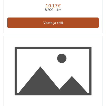
10.17€
8.20€ + km
Vaata ja telli