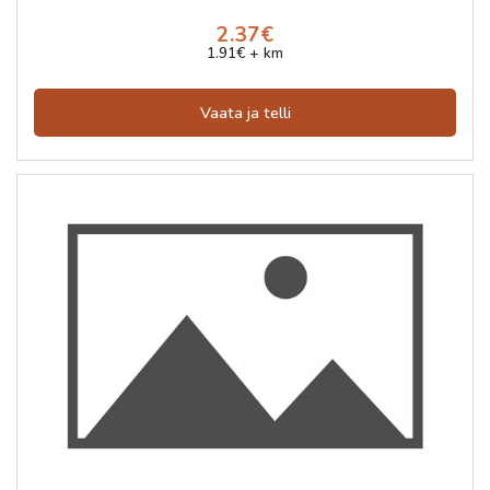
2.37€
1.91€ + km
Vaata ja telli