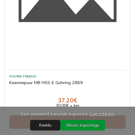
Keermepuur M8 HSS-E Gühring 2869
37.20€
30.00€ + km
See veebileht kasutab küpsised.
Loe rohkem
Vaata ja telli
Keeldu
Nõustu küpsistega