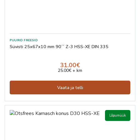
Süvisti 25x67x10 mm 90´´ Z-3 HSS-XE DIN 335
31.00€
25.00€ + km
Vaata ja telli
Lõpumüük