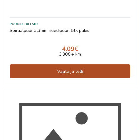
Spiraalpuur 3,3mm needipuur, 5tk pakis
4.09€
3.30€ + km
Vaata ja telli