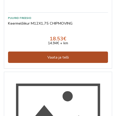
Keermelõikur M12X1,75 CHIPMOVING
18.53€
14.94€ + km
Vaata ja telli