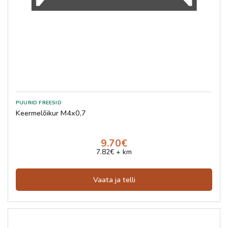
Keermelõikur M4x0,7
9.70€
7.82€ + km
Vaata ja telli