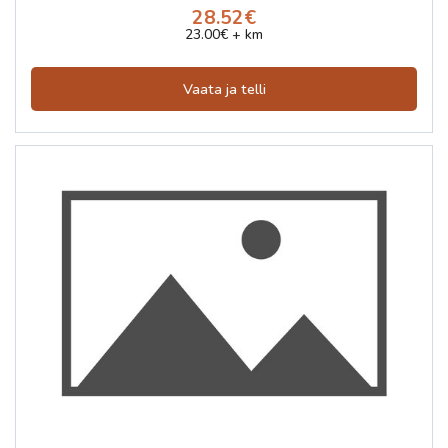
28.52€
23.00€ + km
Vaata ja telli