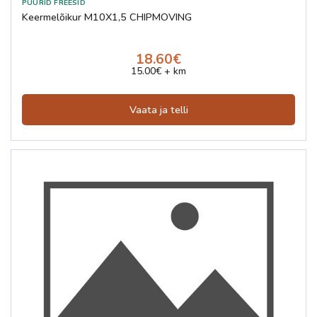
Keermelõikur M10X1,5 CHIPMOVING
18.60€
15.00€ + km
Vaata ja telli