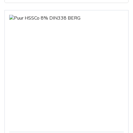
Berg
€
€
Kuni
Karnach