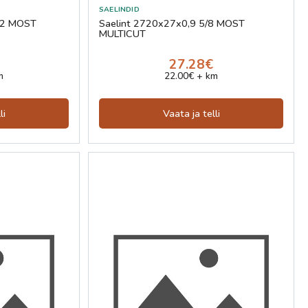
12 MOST
Saelint 2720x27x0,9 5/8 MOST
MULTICUT
27.28€
m
22.00€ + km
li
Vaata ja telli