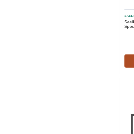
Sael
Spec