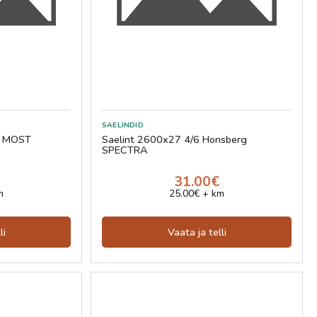
8 MOST
Saelint 2600x27 4/6 Honsberg
SPECTRA
31.00€
m
25.00€ + km
li
Vaata ja telli