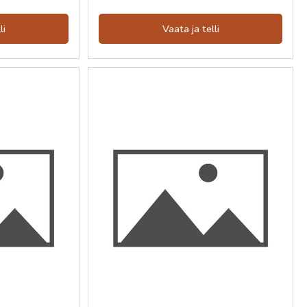
li
Vaata ja telli