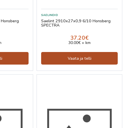
8 Honsberg
Saelint 2910x27x0,9 6/10 Honsberg
SPECTRA
37.20€
m
30.00€ + km
li
Vaata ja telli