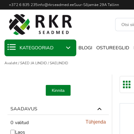
Professionaalne keevitussead
+372 6 835 235
info@rkrseadmed.ee
Suur-Sõjamäe 29A Tallinn
KATEGOORIAD
BLOGI
OSTUREEGLID
Avaleht
SAED JA LINDID
SAELINDID
KAMPAANIA
KEEVITUSMATERJALID
Kinnita
KEEVITUSPÕLETID
KEEVITUSSEADMED
SAADAVUS
KEEVITUSTARVIKUD
0
valitud
Tühjenda
Laos