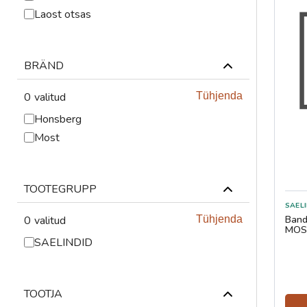
ABRASIIVMATERJALID
Laost otsas
ISIKUKAITSE
BRÄND
KEEVITUSLAUD JA
RAKISTUS
0
valitud
Tühjenda
PLASMALÕIKUS
Honsberg
Most
GAASILÕIKUS
SAED JA LINDID
TOOTEGRUPP
AUTOMATISEERIMINE
Band
0
valitud
Tühjenda
MOS
SAELINDID
TÖÖRIISTAD
KEEMIATOOTED
TOOTJA