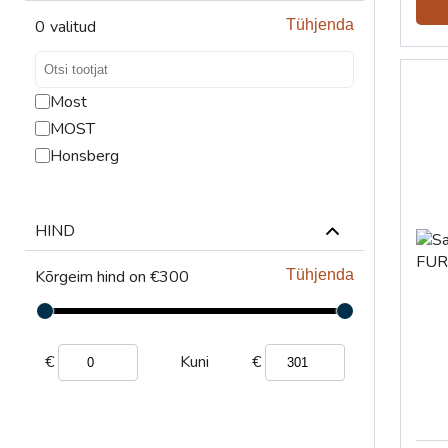
TÕSTESEADMED
0
valitud
Tühjenda
VENTILATSIOONISEADMED
Most
MOST
Honsberg
HIND
Kõrgeim hind on €300
Tühjenda
€
€
Kuni