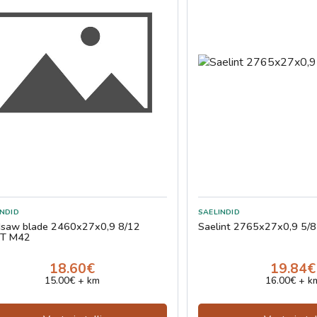
saw blade 2460x27x0,9 8/12
Saelint 2765x27x0,9 5/8
T M42
18.60€
19.84€
15.00€ + km
16.00€ + k