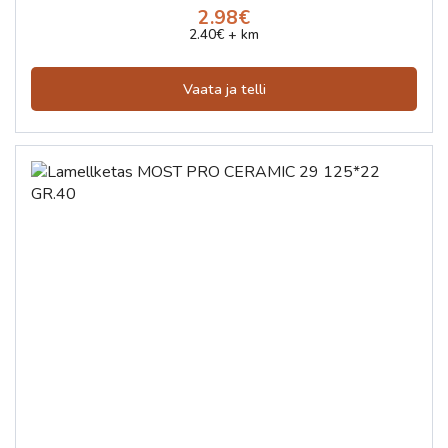
2.98€
2.40€ + km
Vaata ja telli