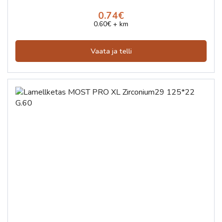
0.74€
0.60€ + km
Vaata ja telli