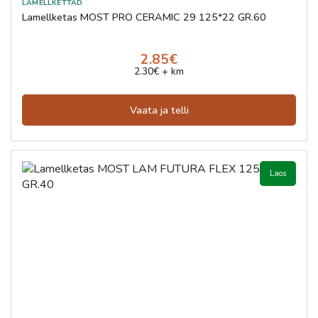
Lamellketas MOST PRO CERAMIC 29 125*22 GR.60
2.85€
2.30€ + km
Vaata ja telli
Laos