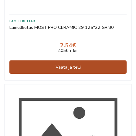
Lamellketas MOST PRO CERAMIC 29 125*22 GR.80
2.54€
2.05€ + km
Vaata ja telli