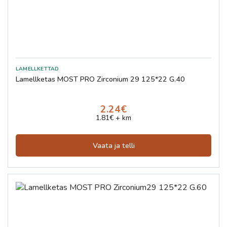
Lamellketas MOST PRO Zirconium 29 125*22 G.40
2.24€
1.81€ + km
Vaata ja telli