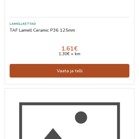
TAF Lamell Ceramic P36 125mm
1.61€
1.30€ + km
Vaata ja telli