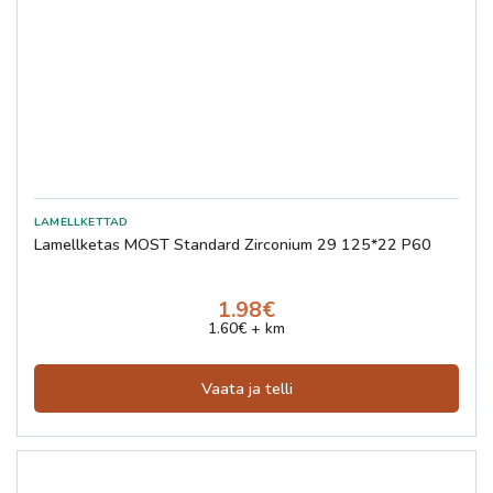
Lamellketas MOST Standard Zirconium 29 125*22 P60
1.98€
1.60€ + km
Vaata ja telli