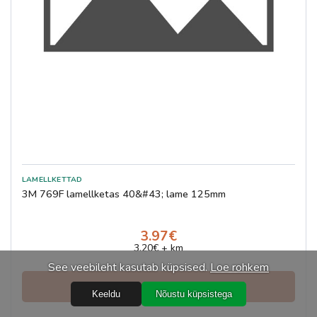
3M 769F lamellketas 40&#43; lame 125mm
3.97€
3.20€ + km
See veebileht kasutab küpsised.
Loe rohkem
Vaata ja telli
Keeldu
Nõustu küpsistega