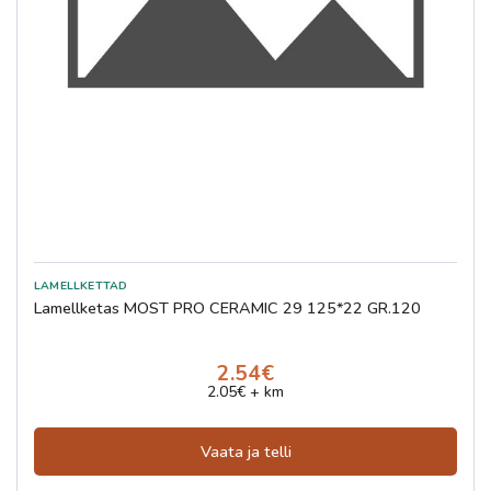
Lamellketas MOST PRO CERAMIC 29 125*22 GR.120
2.54€
2.05€ + km
Vaata ja telli