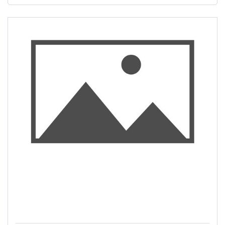
3M
€
€
Kuni
Pferd
CIBO