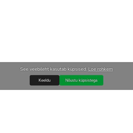
See veebileht kasutab küpsised.
Loe rohkem
Keeldu
Nõustu küpsistega