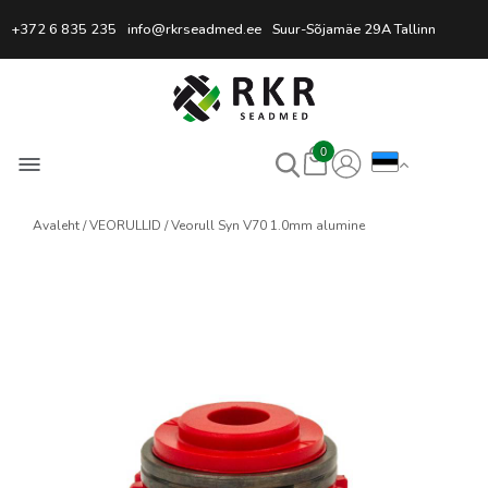
Professionaalne keevitussead
+372 6 835 235
info@rkrseadmed.ee
Suur-Sõjamäe 29A Tallinn
0
Avaleht
VEORULLID
Veorull Syn V70 1.0mm alumine