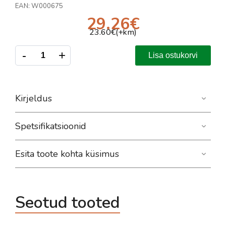
EAN:
W000675
29.26
€
23.60
€(+km)
-
+
Lisa ostukorvi
Kirjeldus
Spetsifikatsioonid
Esita toote kohta küsimus
Seotud tooted