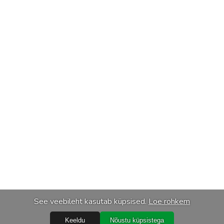
See veebileht kasutab küpsised.
Loe rohkem
Keeldu
Nõustu küpsistega