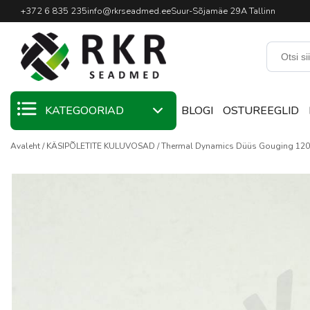
Professionaalne keevitussead
+372 6 835 235
info@rkrseadmed.ee
Suur-Sõjamäe 29A Tallinn
KATEGOORIAD
BLOGI
OSTUREEGLID
Avaleht
KÄSIPÕLETITE KULUVOSAD
Thermal Dynamics Düüs Gouging 12
KAMPAANIA
KEEVITUSMATERJALID
KEEVITUSPÕLETID
KEEVITUSSEADMED
KEEVITUSTARVIKUD