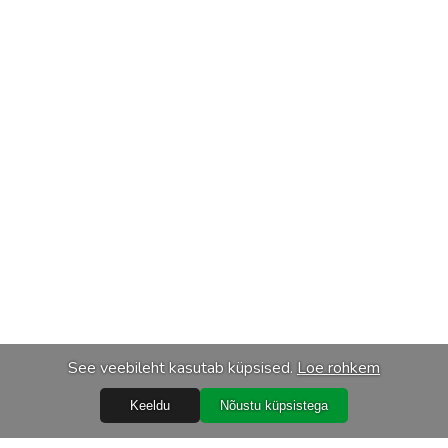
See veebileht kasutab küpsised.
Loe rohkem
Keeldu
Nõustu küpsistega