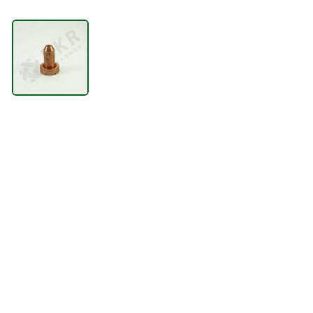
TÕSTESEADMED
VENTILATSIOONISEADMED