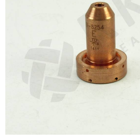
ABRASIIVMATERJALID
ISIKUKAITSE
KEEVITUSLAUD JA
RAKISTUS
PLASMALÕIKUS
GAASILÕIKUS
SAED JA LINDID
AUTOMATISEERIMINE
TÖÖRIISTAD
KEEMIATOOTED