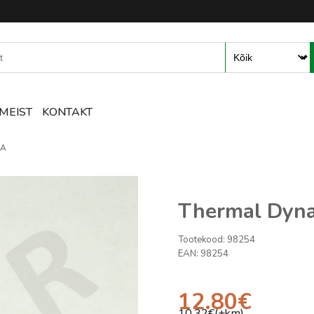
mete ja tarvikute e-pood – R
MEIST
KONTAKT
0A
Thermal Dyn
Tootekood:
98254
EAN:
98254
12.80
€
10.32
€(+km)