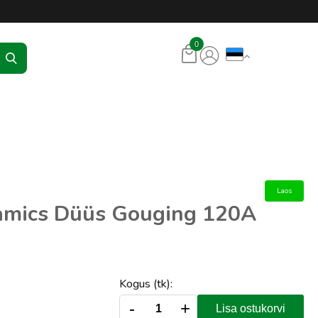
KR Seadmed
0
Laos
amics Düüs Gouging 120A
Kogus (tk):
-
+
Lisa ostukorvi