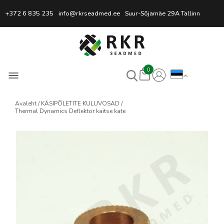
Professionaalne keevitussead
+372 6 835 235
info@rkrseadmed.ee
Suur-Sõjamäe 29A Tallinn
0
Avaleht
KÄSIPÕLETITE KULUVOSAD
Thermal Dynamics Deflektor kaitse kate