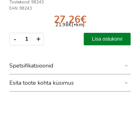
Tootekood:
98243
EAN:
98243
27.26
€
21.98
€(+km)
-
+
Lisa ostukorvi
Spetsifikatsioonid
Esita toote kohta küsimus