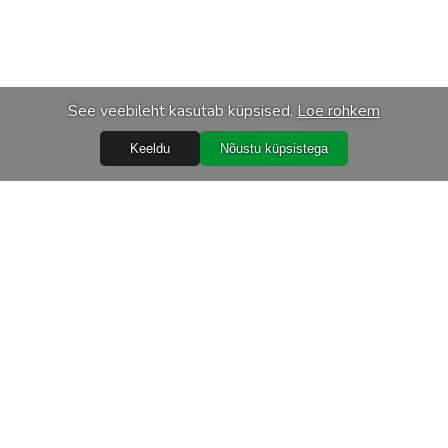
See veebileht kasutab küpsised.
Loe rohkem
Keeldu
Nõustu küpsistega
Abiks
Ostureeglid
Isikuandmete töötlemine