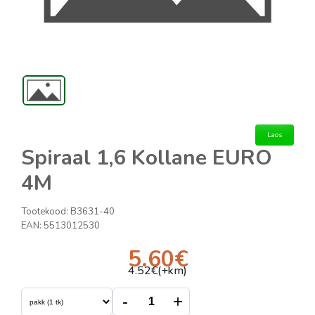
Laos
Spiraal 1,6 Kollane EURO
4M
Tootekood:
B3631-40
EAN:
5513012530
5.60
€
4.52
€(+km)
-
+