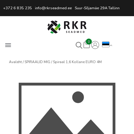
Professionaalne keevitussead
+372 6 835 235
info@rkrseadmed.ee
Suur-Sõjamäe 29A Tallinn
0
Avaleht
SPIRAALID MIG
Spiraal 1,6 Kollane EURO 4M