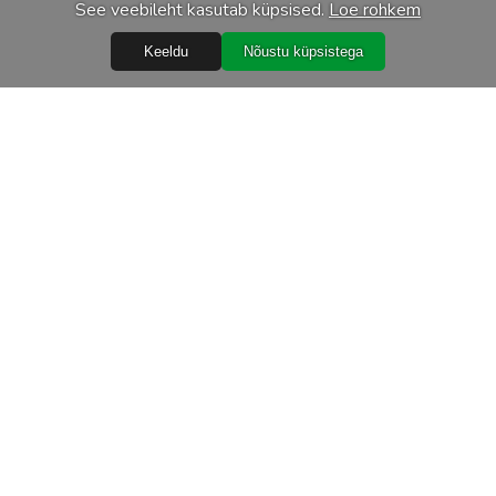
See veebileht kasutab küpsised.
Loe rohkem
Keeldu
Nõustu küpsistega
Abiks
Ostureeglid
Isikuandmete töötlemine
Garantiitingimused
Järelmaks
Tarnetingimused