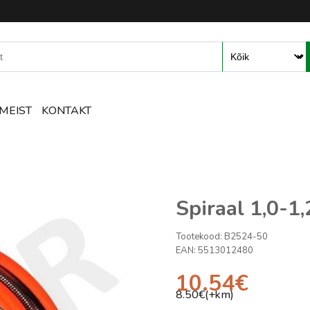
mete ja tarvikute e-pood – R
MEIST
KONTAKT
Spiraal 1,0-
Tootekood:
B2524-50
EAN:
5513012480
10.54
€
8.50
€(+km)