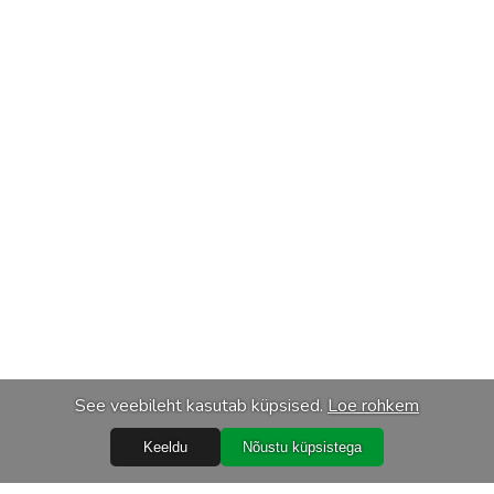
See veebileht kasutab küpsised.
Loe rohkem
Keeldu
Nõustu küpsistega