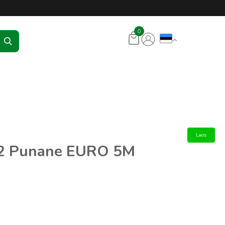
KR Seadmed
0
Laos
1,2 Punane EURO 5M