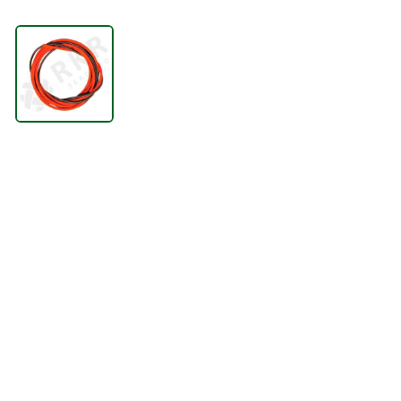
TÕSTESEADMED
VENTILATSIOONISEADMED