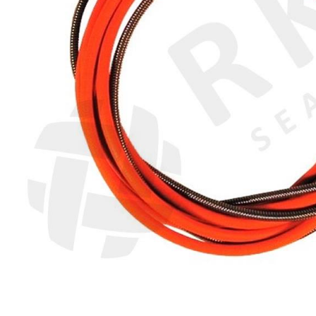
ABRASIIVMATERJALID
ISIKUKAITSE
KEEVITUSLAUD JA
RAKISTUS
PLASMALÕIKUS
GAASILÕIKUS
SAED JA LINDID
AUTOMATISEERIMINE
TÖÖRIISTAD
KEEMIATOOTED