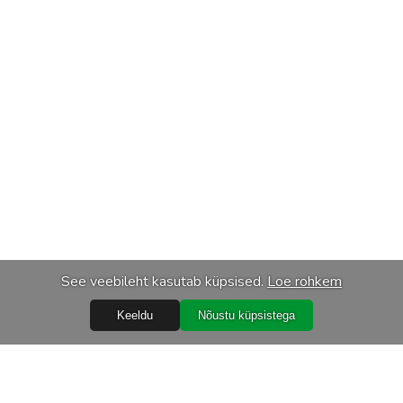
See veebileht kasutab küpsised.
Loe rohkem
Keeldu
Nõustu küpsistega