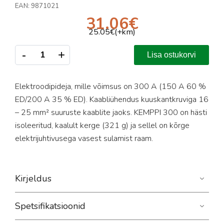
EAN:
9871021
31.06
€
25.05
€(+km)
-
+
Lisa ostukorvi
Elektroodipideja, mille võimsus on 300 A (150 A 60 %
ED/200 A 35 % ED). Kaabliühendus kuuskantkruviga 16
– 25 mm² suuruste kaablite jaoks. KEMPPI 300 on hästi
isoleeritud, kaalult kerge (321 g) ja sellel on kõrge
elektrijuhtivusega vasest sulamist raam.
Kirjeldus
Spetsifikatsioonid