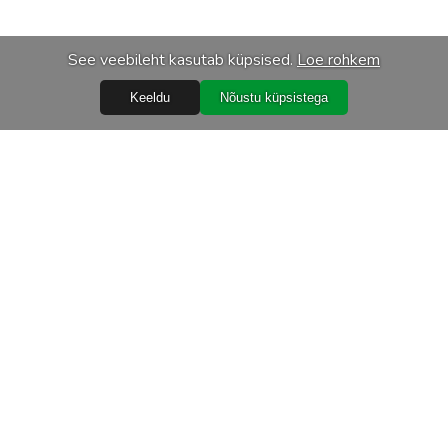
See veebileht kasutab küpsised.
Loe rohkem
Keeldu
Nõustu küpsistega
Abiks
Ostureeglid
Isikuandmete töötlemine
Garantiitingimused