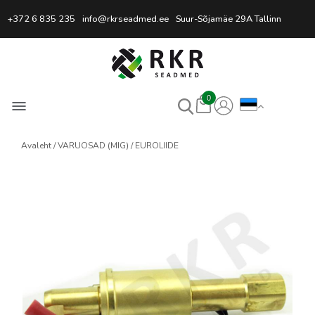
Professionaalne keevitussead
+372 6 835 235
info@rkrseadmed.ee
Suur-Sõjamäe 29A Tallinn
0
Avaleht
VARUOSAD (MIG)
EUROLIIDE