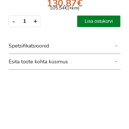
130.87
€
105.54
€(+km)
-
+
Lisa ostukorvi
Spetsifikatsioonid
Esita toote kohta küsimus