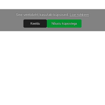
See veebileht kasutab küpsised.
Loe rohkem
Keeldu
Nõustu küpsistega
Abiks
Ostureeglid
Isikuandmete töötlemine
Garantiitingimused