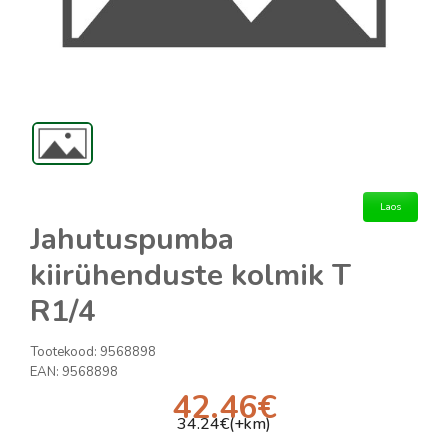
Laos
Jahutuspumba
kiirühenduste kolmik T
R1/4
Tootekood:
9568898
EAN:
9568898
42.46
€
34.24
€(+km)