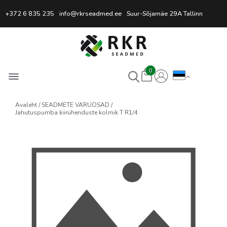
Professionaalne keevitussead
+372 6 835 235
info@rkrseadmed.ee
Suur-Sõjamäe 29A Tallinn
0
Avaleht
SEADMETE VARUOSAD
Jahutuspumba kiirühenduste kolmik T R1/4