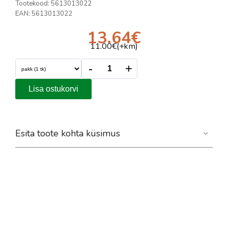
Tootekood:
5613013022
EAN:
5613013022
13.64
€
11.00
€(+km)
-
+
Lisa ostukorvi
Esita toote kohta küsimus