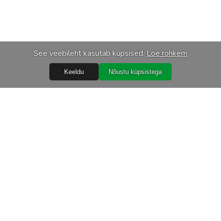
See veebileht kasutab küpsised.
Loe rohkem
Keeldu
Nõustu küpsistega
Abiks
Ostureeglid
Isikuandmete töötlemine