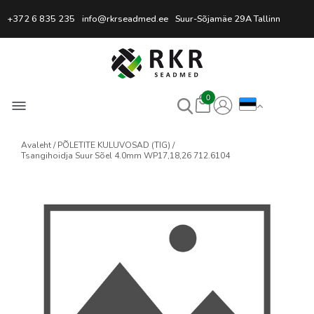
Professionaalne keevitussead
+372 6 835 235
info@rkrseadmed.ee
Suur-Sõjamäe 29A Tallinn
0
Avaleht
PÕLETITE KULUVOSAD (TIG)
Tsangihoidja Suur Sõel 4.0mm WP17,18,26 712.6104