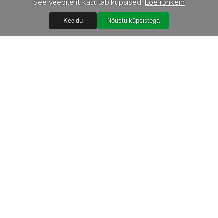
See veebileht kasutab küpsised.
Loe rohkem
Keeldu
Nõustu küpsistega
Abiks
Ostureeglid
Isikuandmete töötlemine
Garantiitingimused
Järelmaks
Tarnetingimused