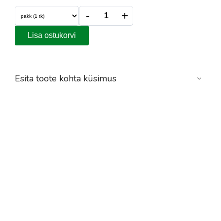
-
+
Lisa ostukorvi
Esita toote kohta küsimus