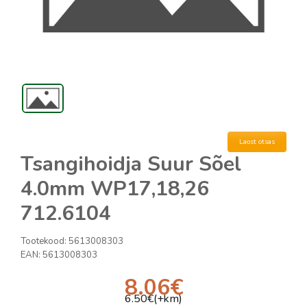
Laost otsas
Tsangihoidja Suur Sõel
4.0mm WP17,18,26
712.6104
Tootekood:
5613008303
EAN:
5613008303
8.06
€
6.50
€(+km)