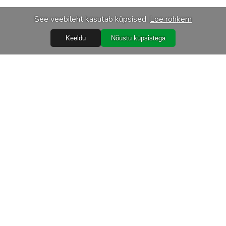
See veebileht kasutab küpsised.
Loe rohkem
Keeldu
Nõustu küpsistega
Teenused
Transport
 töötlemine
Seadmete kalibreerimine
mused
Hooldus ja remont
sed
d 2024 2
d 2024