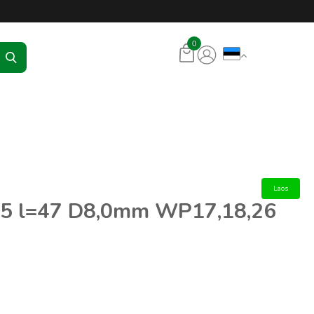
KR Seadmed
0
Laos
.5 l=47 D8,0mm WP17,18,26