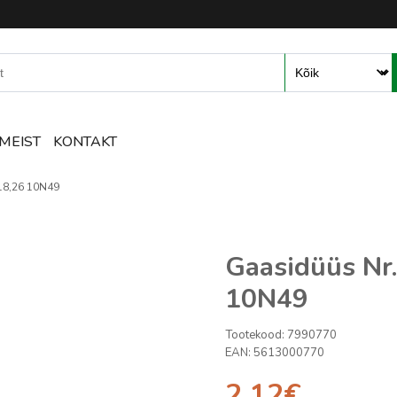
mete ja tarvikute e-pood – R
MEIST
KONTAKT
18,26 10N49
Gaasidüüs Nr
10N49
Tootekood:
7990770
EAN:
5613000770
2.12
€