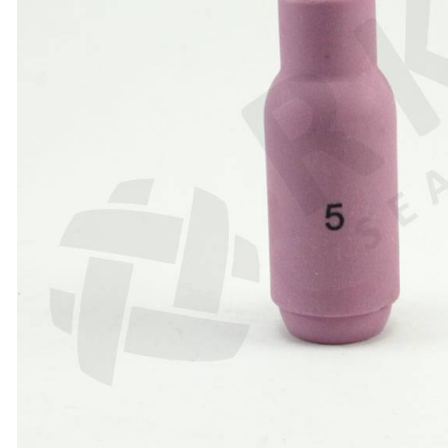
TÕSTESEADMED
VENTILATSIOONISEADMED