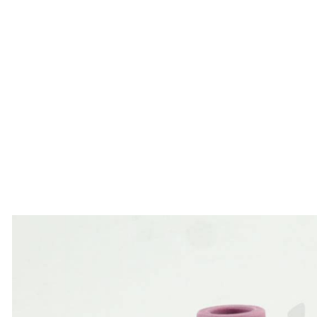
ABRASIIVMATERJALID
ISIKUKAITSE
KEEVITUSLAUD JA
RAKISTUS
PLASMALÕIKUS
GAASILÕIKUS
SAED JA LINDID
AUTOMATISEERIMINE
TÖÖRIISTAD
KEEMIATOOTED