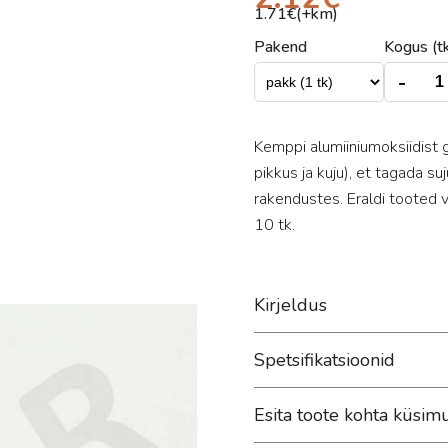
1.71
€(+km)
Pakend
Kogus (tk
-
Kemppi alumiiniumoksiidist 
pikkus ja kuju), et tagada su
rakendustes. Eraldi tooted v
10 tk.
Kirjeldus
Spetsifikatsioonid
Esita toote kohta küsim