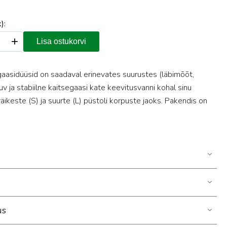
):
+
Lisa ostukorvi
gaasidüüsid on saadaval erinevates suurustes (läbimõõt,
juv ja stabiilne kaitsegaasi kate keevitusvanni kohal sinu
äikeste (S) ja suurte (L) püstoli korpuste jaoks. Pakendis on
us