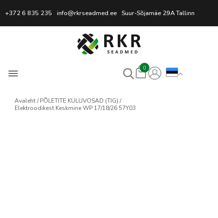
Professionaalne keevitussead
+372 6 835 235
info@rkrseadmed.ee
Suur-Sõjamäe 29A Tallinn
0
Avaleht
PÕLETITE KULUVOSAD (TIG)
Elektroodikest Keskmine WP 17/18/26 57Y03