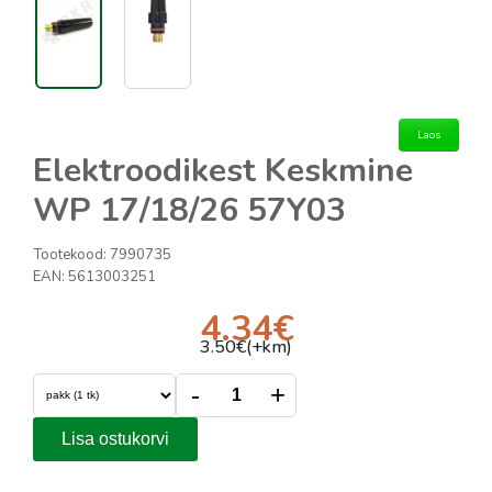
Laos
Elektroodikest Keskmine
WP 17/18/26 57Y03
Tootekood:
7990735
EAN:
5613003251
4.34
€
3.50
€(+km)
-
+
Lisa ostukorvi