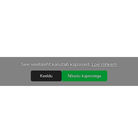
See veebileht kasutab küpsised.
Loe rohkem
Keeldu
Nõustu küpsistega