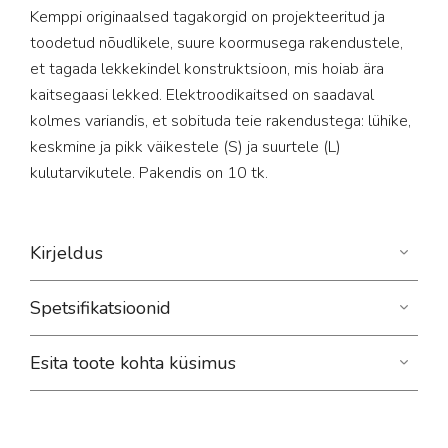
Kemppi originaalsed tagakorgid on projekteeritud ja
toodetud nõudlikele, suure koormusega rakendustele,
et tagada lekkekindel konstruktsioon, mis hoiab ära
kaitsegaasi lekked. Elektroodikaitsed on saadaval
kolmes variandis, et sobituda teie rakendustega: lühike,
keskmine ja pikk väikestele (S) ja suurtele (L)
kulutarvikutele. Pakendis on 10 tk.
Kirjeldus
Spetsifikatsioonid
Esita toote kohta küsimus