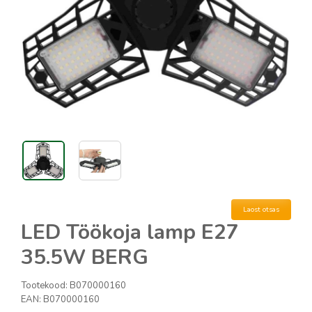
Laost otsas
LED Töökoja lamp E27
35.5W BERG
Tootekood:
B070000160
EAN:
B070000160