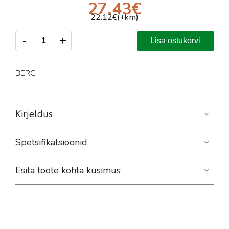
27.43
€
22.12
€(+km)
-
+
Lisa ostukorvi
BERG
Kirjeldus
Spetsifikatsioonid
Esita toote kohta küsimus