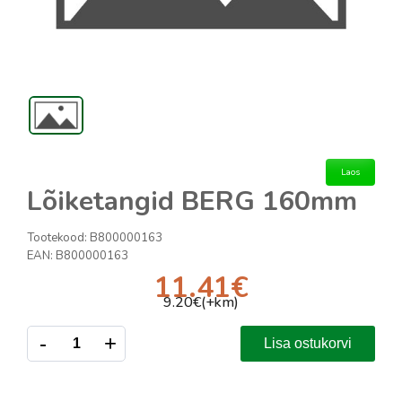
Laos
Lõiketangid BERG 160mm
Tootekood:
B800000163
EAN:
B800000163
11.41
€
9.20
€(+km)
-
+
Lisa ostukorvi