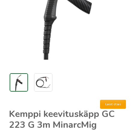
Laost otsas
Kemppi keevituskäpp GC
223 G 3m MinarcMig