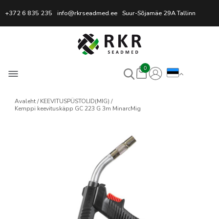
Professionaalne keevitussead
+372 6 835 235
info@rkrseadmed.ee
Suur-Sõjamäe 29A Tallinn
0
Avaleht
KEEVITUSPÜSTOLID(MIG)
Kemppi keevituskäpp GC 223 G 3m MinarcMig