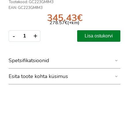
Tootekood:
GC223GMIM3
EAN:
GC223GMIM3
345.43
€
278.57
€(+km)
-
+
Lisa ostukorvi
Spetsifikatsioonid
Esita toote kohta küsimus