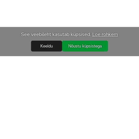
See veebileht kasutab küpsised.
Loe rohkem
Keeldu
Nõustu küpsistega
Abiks
Ostureeglid
Isikuandmete töötlemine