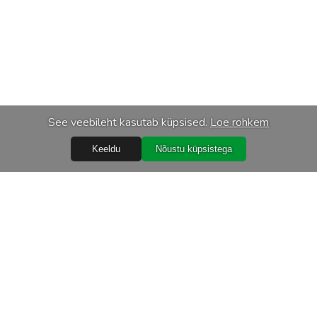
See veebileht kasutab küpsised.
Loe rohkem
Keeldu
Nõustu küpsistega
Abiks