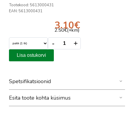
Tootekood:
5613000431
EAN:
5613000431
3.10
€
2.50
€(+km)
-
+
Lisa ostukorvi
Spetsifikatsioonid
Esita toote kohta küsimus