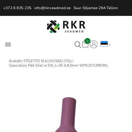
Professionaalne keevitussead
+372 6 835 235
info@rkrseadmed.ee
Suur-Sõjamäe 29A Tallinn
0
Avaleht
PÕLETITE KULUVOSAD (TIG)
Gaasidüüs Pikk Sõel nr.5XL L=35 d.8,0mm WP9,20 53N59XL