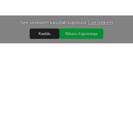
See veebileht kasutab küpsised.
Loe rohkem
Keeldu
Nõustu küpsistega
Abiks
Ostureeglid
Isikuandmete töötlemine
Garantiitingimused