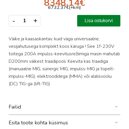
8348.14
€
6732.37
€(+km)
-
+
Lisa ostukorvi
Väike ja kaasaskantav, kuid väga universaalne,
vesijahutusega komplekt koos käruga ! See 1f-230V
toitega 200A impulss-keevitusrežiimiga masin mahutab
D200mm väikest traadipooli. Keevita kas traadiga
(manuaalne MIG, sünergic MIG, impulss-MIG ja topelt-
impulss-MIG), elektroodidega (MMA) või alalisvoolu
(DC) TIG-ga (lift-TIG).
Failid
Esita toote kohta küsimus