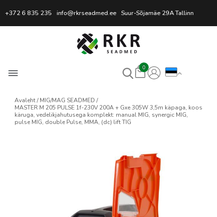
Professionaalne keevitussead
+372 6 835 235
info@rkrseadmed.ee
Suur-Sõjamäe 29A Tallinn
0
Avaleht
MIG/MAG SEADMED
MASTER M 205 PULSE 1f-230V 200A + Gxe 305W 3,5m käpaga, koos
käruga, vedelikjahutusega komplekt: manual MIG, synergic MIG,
pulse MIG, double Pulse, MMA, (dc) lift TIG