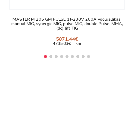
MASTER M 205 GM PULSE 1f-230V 200A vooluallikas:
manual MIG, synergic MIG, pulse MIG, double Pulse, MMA,
(dc) lift TIG
5871.44€
4735.03€ + km