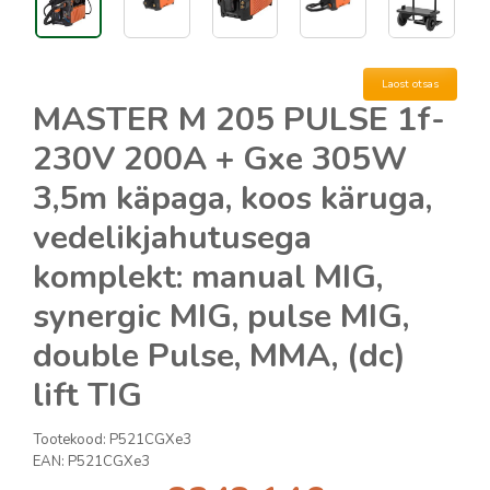
Laost otsas
MASTER M 205 PULSE 1f-
230V 200A + Gxe 305W
3,5m käpaga, koos käruga,
vedelikjahutusega
komplekt: manual MIG,
synergic MIG, pulse MIG,
double Pulse, MMA, (dc)
lift TIG
Tootekood:
P521CGXe3
EAN:
P521CGXe3