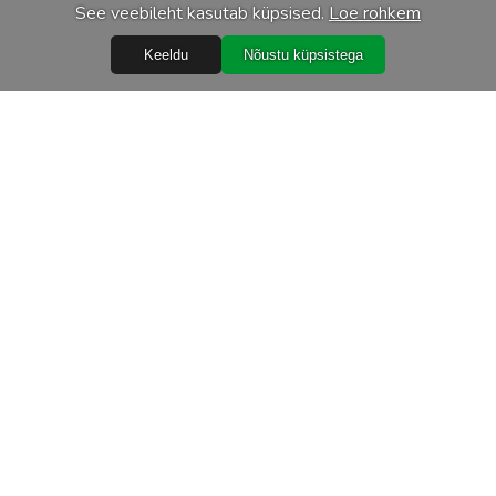
See veebileht kasutab küpsised.
Loe rohkem
Keeldu
Nõustu küpsistega
Abiks
Ostureeglid
Isikuandmete töötlemine
Garantiitingimused
Järelmaks
Tarnetingimused