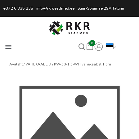
Professionaalne keevitussead
+372 6 835 235
info@rkrseadmed.ee
Suur-Sõjamäe 29A Tallinn
0
Avaleht
VAHEKAABLID
KW-50-1,5-WH vahekaabel 1,5m