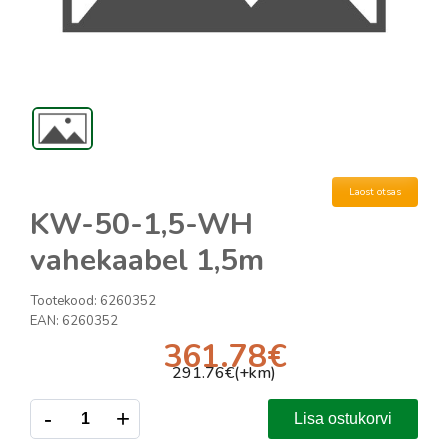
Laost otsas
KW-50-1,5-WH
vahekaabel 1,5m
Tootekood:
6260352
EAN:
6260352
361.78
€
291.76
€(+km)
-
+
Lisa ostukorvi