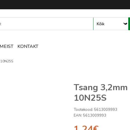
mete ja tarvikute e-pood – R
MEIST
KONTAKT
6 10N25S
Tsang 3,2mm 
10N25S
Tootekood:
5613009993
EAN:
5613009993
1.24
€