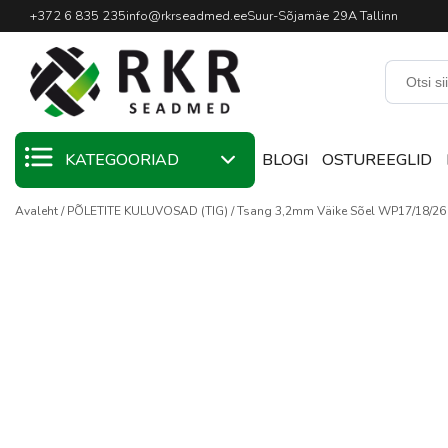
Professionaalne keevitussead
+372 6 835 235
info@rkrseadmed.ee
Suur-Sõjamäe 29A Tallinn
KATEGOORIAD
BLOGI
OSTUREEGLID
Avaleht
PÕLETITE KULUVOSAD (TIG)
Tsang 3,2mm Väike Sõel WP17/18/2
KAMPAANIA
KEEVITUSMATERJALID
KEEVITUSPÕLETID
KEEVITUSSEADMED
KEEVITUSTARVIKUD