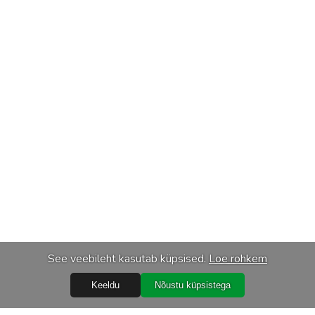
See veebileht kasutab küpsised.
Loe rohkem
Keeldu
Nõustu küpsistega