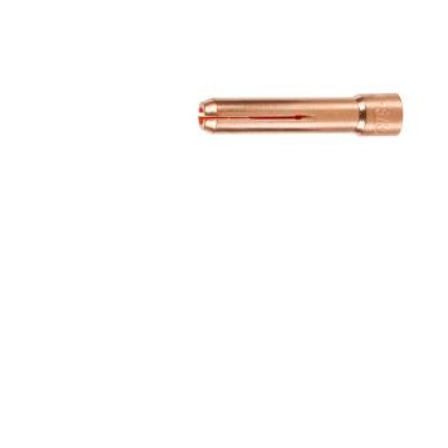
ABRASIIVMATERJALID
ISIKUKAITSE
KEEVITUSLAUD JA
RAKISTUS
PLASMALÕIKUS
GAASILÕIKUS
SAED JA LINDID
AUTOMATISEERIMINE
TÖÖRIISTAD
KEEMIATOOTED