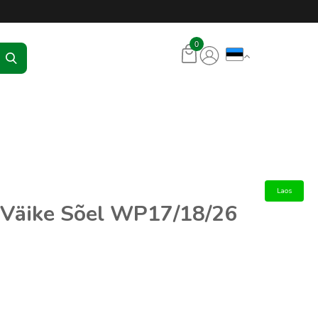
KR Seadmed
0
Laos
Väike Sõel WP17/18/26