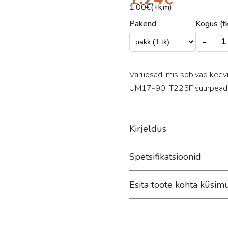
1.00
€(+km)
Pakend
Kogus (tk
-
Varuosad, mis sobivad keev
UM17-90; T225F suurpea
Kirjeldus
Spetsifikatsioonid
Esita toote kohta küsim