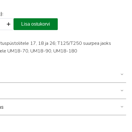
):
+
Lisa ostukorvi
ituspüstolitele 17, 18 ja 26; T125/T250 suurpea jaoks
dele UM18-70, UM18-90, UM18-180
us