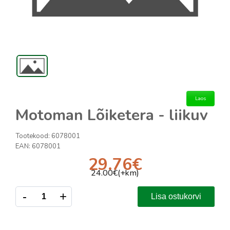
Laos
Motoman Lõiketera - liikuv
Tootekood:
6078001
EAN:
6078001
29.76
€
24.00
€(+km)
-
+
Lisa ostukorvi