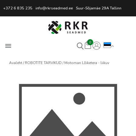
Professionaalne keevitussead
+372 6 835 235
info@rkrseadmed.ee
Suur-Sõjamäe 29A Tallinn
0
Avaleht
ROBOTITE TARVIKUD
Motoman Lõiketera - liikuv