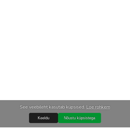
See veebileht kasutab küpsised.
Loe rohkem
Keeldu
Nõustu küpsistega