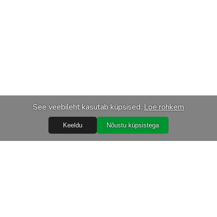
See veebileht kasutab küpsised.
Loe rohkem
Keeldu
Nõustu küpsistega