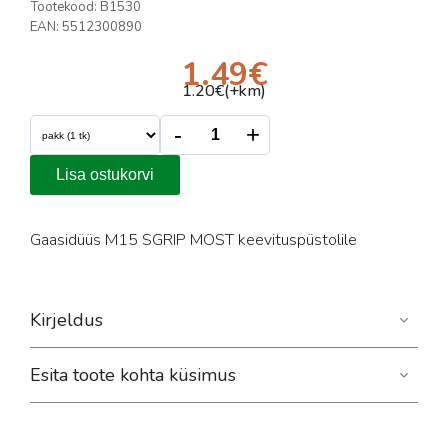
Tootekood:
B1530
EAN:
5512300890
1.49
€
1.20
€(+km)
-
+
Lisa ostukorvi
Gaasidüüs M15 SGRIP MOST keevituspüstolile
Kirjeldus
Esita toote kohta küsimus