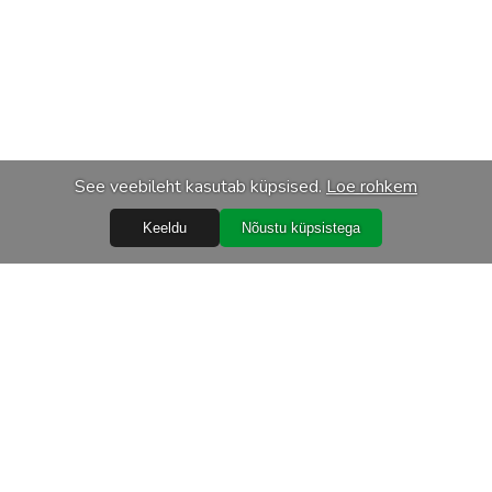
See veebileht kasutab küpsised.
Loe rohkem
Keeldu
Nõustu küpsistega
Abiks