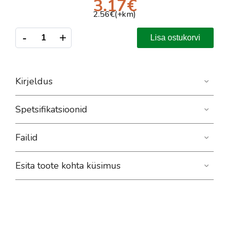
3.17
€
2.56
€(+km)
-
+
Lisa ostukorvi
Kirjeldus
Spetsifikatsioonid
Failid
Esita toote kohta küsimus