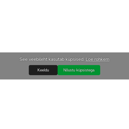
See veebileht kasutab küpsised.
Loe rohkem
Keeldu
Nõustu küpsistega
Teenused
Transport