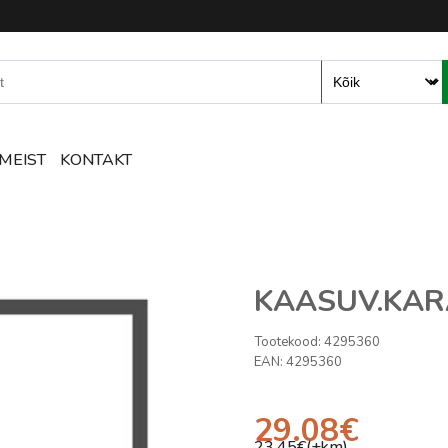
mete ja tarvikute e-pood – R
MEIST
KONTAKT
KAASUV.KAR
Tootekood:
4295360
EAN:
4295360
29.08
€
23.45
€(+km)