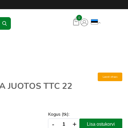
KR Seadmed
0
Laost otsas
A JUOTOS TTC 22
Kogus (tk):
-
+
Lisa ostukorvi