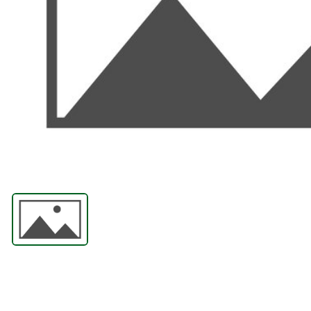
ABRASIIVMATERJALID
ISIKUKAITSE
KEEVITUSLAUD JA
RAKISTUS
PLASMALÕIKUS
GAASILÕIKUS
SAED JA LINDID
AUTOMATISEERIMINE
TÖÖRIISTAD
KEEMIATOOTED