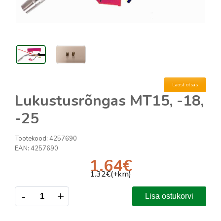
Laost otsas
Lukustusrõngas MT15, -18,
-25
Tootekood:
4257690
EAN:
4257690
1.64
€
1.32
€(+km)
-
+
Lisa ostukorvi