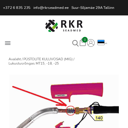
Professionaalne keevitussead
+372 6 835 235
info@rkrseadmed.ee
Suur-Sõjamäe 29A Tallinn
0
Avaleht
PÜSTOLITE KULUVOSAD (MIG)
Lukustusrõngas MT15, -18, -25