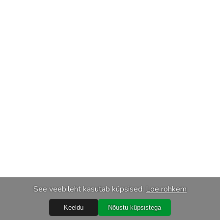
See veebileht kasutab küpsised.
Loe rohkem
Keeldu
Nõustu küpsistega