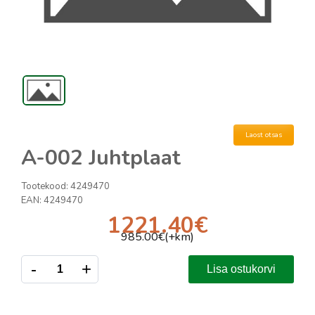
Laost otsas
A-002 Juhtplaat
Tootekood:
4249470
EAN:
4249470
1221.40
€
985.00
€(+km)
-
+
Lisa ostukorvi