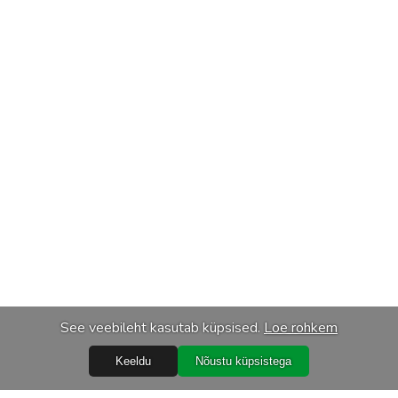
See veebileht kasutab küpsised.
Loe rohkem
Keeldu
Nõustu küpsistega