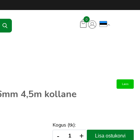
KR Seadmed
0
Laos
,6mm 4,5m kollane
Kogus (tk):
-
+
Lisa ostukorvi