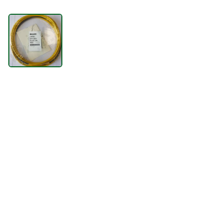
TÕSTESEADMED
VENTILATSIOONISEADMED