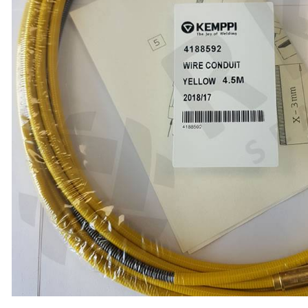
ABRASIIVMATERJALID
ISIKUKAITSE
KEEVITUSLAUD JA
RAKISTUS
PLASMALÕIKUS
GAASILÕIKUS
SAED JA LINDID
AUTOMATISEERIMINE
TÖÖRIISTAD
KEEMIATOOTED