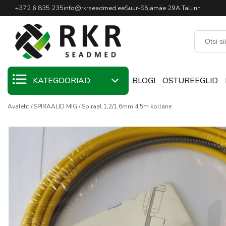
Professionaalne keevitussead
+372 6 835 235
info@rkrseadmed.ee
Suur-Sõjamäe 29A Tallinn
KATEGOORIAD
BLOGI
OSTUREEGLID
Avaleht
SPIRAALID MIG
Spiraal 1,2/1,6mm 4,5m kollane
KAMPAANIA
KEEVITUSMATERJALID
KEEVITUSPÕLETID
KEEVITUSSEADMED
KEEVITUSTARVIKUD