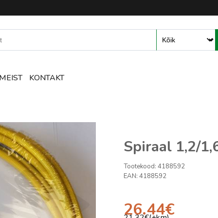
mete ja tarvikute e-pood – R
MEIST
KONTAKT
Spiraal 1,2/1
Tootekood:
4188592
EAN:
4188592
26.44
€
21.32
€(+km)