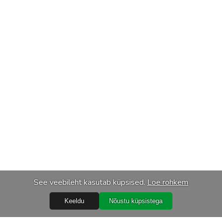
See veebileht kasutab küpsised.
Loe rohkem
Keeldu
Nõustu küpsistega