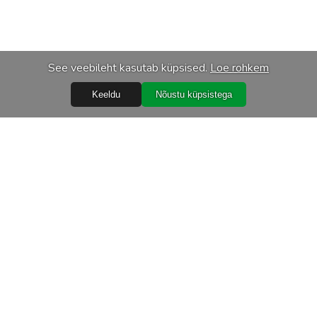
See veebileht kasutab küpsised.
Loe rohkem
Keeldu
Nõustu küpsistega
Abiks
Ostureeglid
Isikuandmete töötlemine