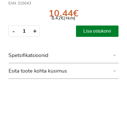
EAN:
310043
10.44
€
8.42
€(+km)
-
+
Lisa ostukorvi
Spetsifikatsioonid
Esita toote kohta küsimus