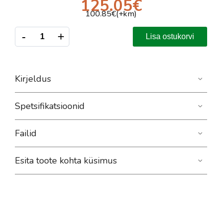
125.05
€
100.85
€(+km)
-
+
Lisa ostukorvi
Kirjeldus
Spetsifikatsioonid
Failid
Esita toote kohta küsimus