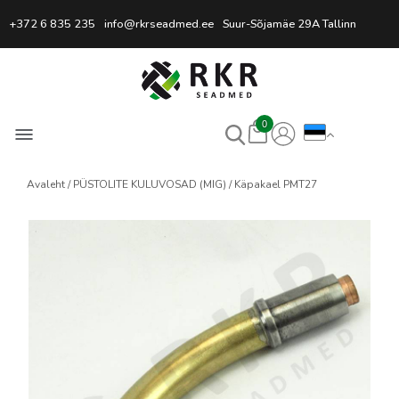
Professionaalne keevitussead
+372 6 835 235
info@rkrseadmed.ee
Suur-Sõjamäe 29A Tallinn
0
Avaleht
PÜSTOLITE KULUVOSAD (MIG)
Käpakael PMT27