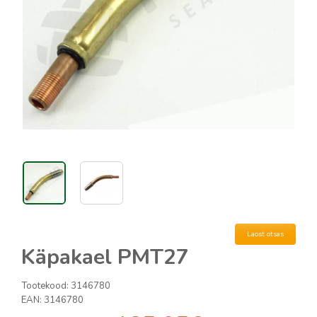
Laost otsas
Käpakael PMT27
Tootekood:
3146780
EAN:
3146780