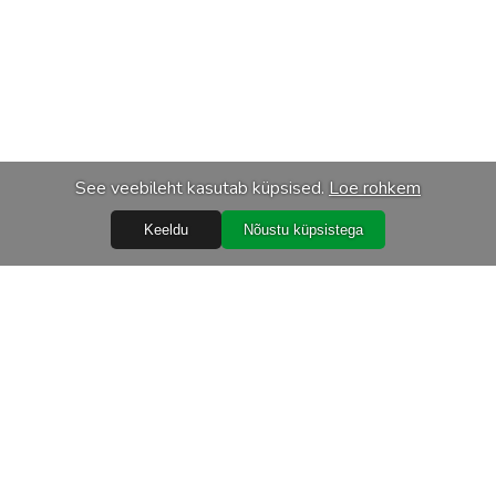
See veebileht kasutab küpsised.
Loe rohkem
Keeldu
Nõustu küpsistega
Abiks