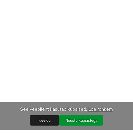
See veebileht kasutab küpsised.
Loe rohkem
Keeldu
Nõustu küpsistega