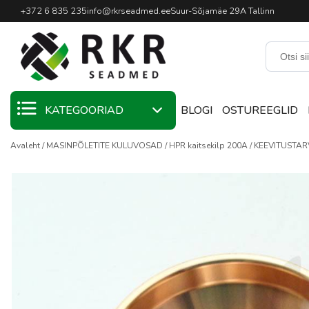
Professionaalne keevitussead
+372 6 835 235
info@rkrseadmed.ee
Suur-Sõjamäe 29A Tallinn
KATEGOORIAD
BLOGI
OSTUREEGLID
Avaleht
MASINPÕLETITE KULUVOSAD
HPR kaitsekilp 200A
KEEVITUSTAR
KAMPAANIA
KEEVITUSMATERJALID
KEEVITUSPÕLETID
KEEVITUSSEADMED
KEEVITUSTARVIKUD