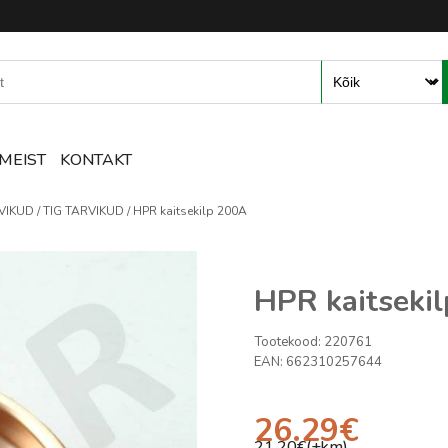
mete ja tarvikute e-pood – R
MEIST
KONTAKT
VIKUD
TIG TARVIKUD
HPR kaitsekilp 200A
HPR kaitseki
Tootekood:
220761
EAN:
662310257644
26.29
€
21.20
€(+km)