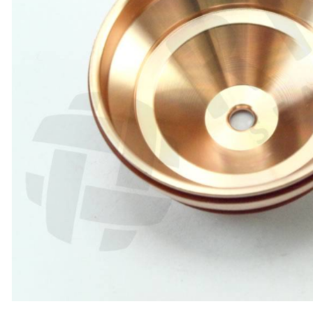
ABRASIIVMATERJALID
ISIKUKAITSE
KEEVITUSLAUD JA
RAKISTUS
PLASMALÕIKUS
GAASILÕIKUS
SAED JA LINDID
AUTOMATISEERIMINE
TÖÖRIISTAD
KEEMIATOOTED