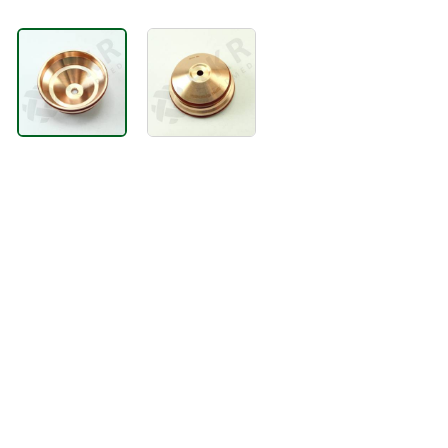
TÕSTESEADMED
VENTILATSIOONISEADMED