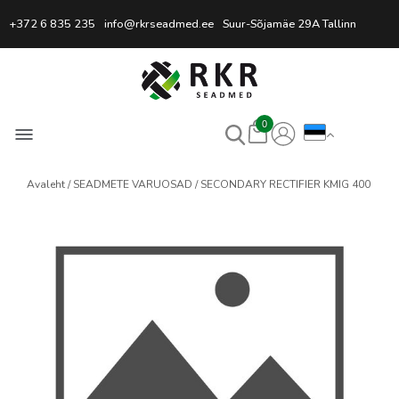
Professionaalne keevitussead
+372 6 835 235
info@rkrseadmed.ee
Suur-Sõjamäe 29A Tallinn
0
Avaleht
SEADMETE VARUOSAD
SECONDARY RECTIFIER KMIG 400