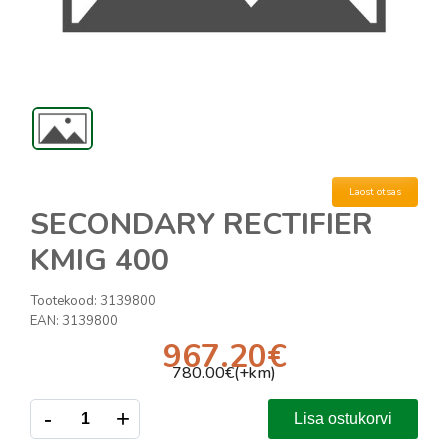
Laost otsas
SECONDARY RECTIFIER
KMIG 400
Tootekood:
3139800
EAN:
3139800
967.20
€
780.00
€(+km)
-
+
Lisa ostukorvi