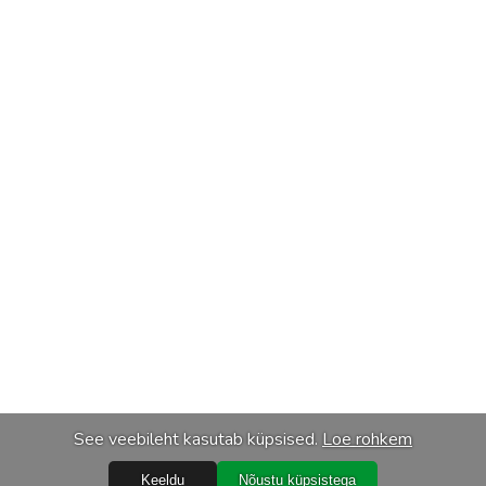
See veebileht kasutab küpsised.
Loe rohkem
Keeldu
Nõustu küpsistega