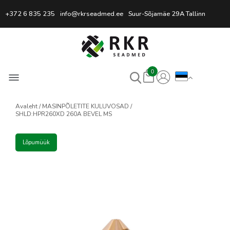
Professionaalne keevitussead
+372 6 835 235
info@rkrseadmed.ee
Suur-Sõjamäe 29A Tallinn
0
Avaleht
MASINPÕLETITE KULUVOSAD
SHLD:HPR260XD 260A BEVEL MS
Lõpumüük