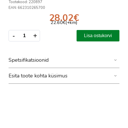
Tootekood:
220897
EAN:
662310265700
28.02
€
22.60
€(+km)
-
+
Lisa ostukorvi
Spetsifikatsioonid
Esita toote kohta küsimus