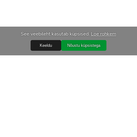
See veebileht kasutab küpsised.
Loe rohkem
Keeldu
Nõustu küpsistega
Abiks
Ostureeglid
Isikuandmete töötlemine