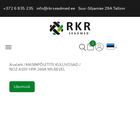
Professionaalne keevitussead
+372 6 835 235
info@rkrseadmed.ee
Suur-Sõjamäe 29A Tallinn
0
Avaleht
MASINPÕLETITE KULUVOSAD
NOZ ASSY:HPR 260A MS BEVEL
Lõpumüük