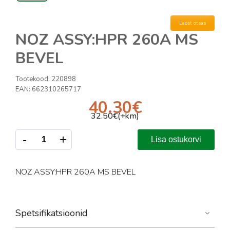
Laost otsas
NOZ ASSY:HPR 260A MS
BEVEL
Tootekood:
220898
EAN:
662310265717
40.30
€
32.50
€(+km)
-
+
Lisa ostukorvi
NOZ ASSY:HPR 260A MS BEVEL
Spetsifikatsioonid