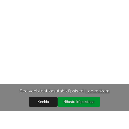
See veebileht kasutab küpsised.
Loe rohkem
Keeldu
Nõustu küpsistega