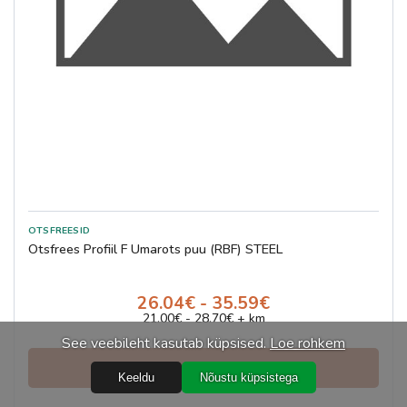
Otsfrees Profiil F Ümarots puu (RBF) STEEL
26.04€ - 35.59€
21.00€ - 28.70€ + km
See veebileht kasutab küpsised.
Loe rohkem
Vaata ja telli
Keeldu
Nõustu küpsistega