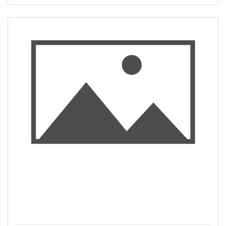
Most
€
€
Kuni