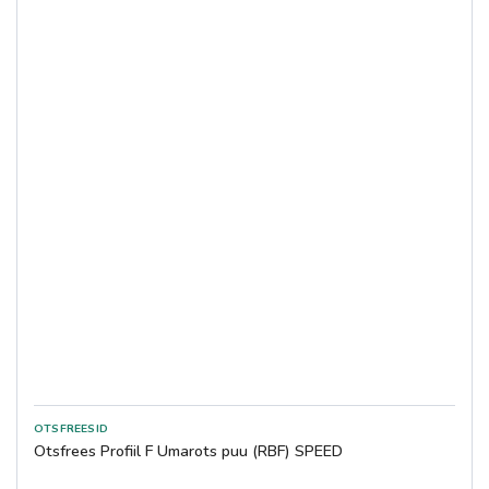
Otsfrees Profiil F Ümarots puu (RBF) SPEED