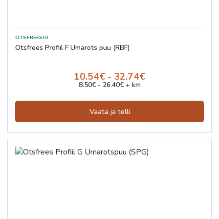
Otsfrees Profiil F Ümarots puu (RBF)
10.54€ - 32.74€
8.50€ - 26.40€ + km
Vaata ja telli