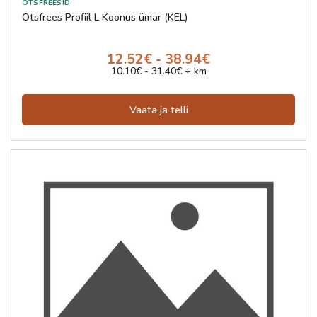
Otsfrees Profiil L Koonus ümar (KEL)
12.52€ - 38.94€
10.10€ - 31.40€ + km
Vaata ja telli