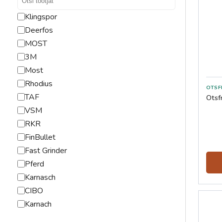
Klingspor
Deerfos
MOST
3M
Most
Rhodius
TAF
Otsf
VSM
RKR
FinBullet
Fast Grinder
Pferd
Karnasch
CIBO
Karnach