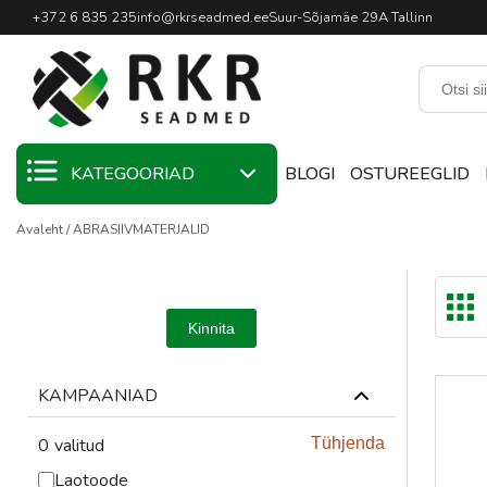
Professionaalne keevitussead
+372 6 835 235
info@rkrseadmed.ee
Suur-Sõjamäe 29A Tallinn
KATEGOORIAD
BLOGI
OSTUREEGLID
Avaleht
ABRASIIVMATERJALID
KAMPAANIA
KEEVITUSMATERJALID
Kinnita
KEEVITUSPÕLETID
KEEVITUSSEADMED
KAMPAANIAD
KEEVITUSTARVIKUD
0
valitud
Tühjenda
Laotoode