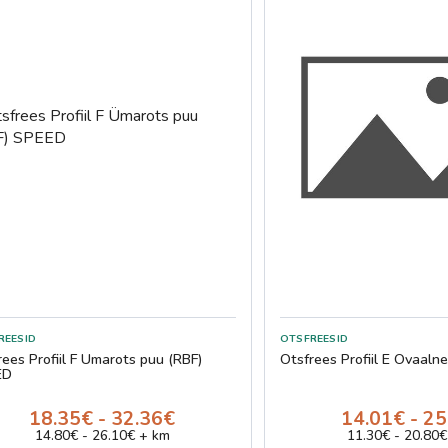
rees Profiil F Ümarots puu (RBF)
Otsfrees Profiil E Ovaal
ED
18.35€ - 32.36€
14.01€ - 2
14.80€ - 26.10€ + km
11.30€ - 20.80€