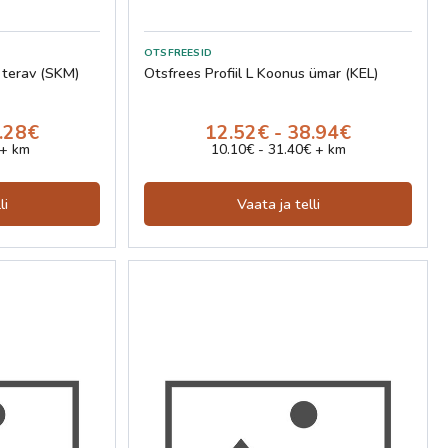
 terav (SKM)
Otsfrees Profiil L Koonus ümar (KEL)
7.28€
12.52€ - 38.94€
 + km
10.10€ - 31.40€ + km
li
Vaata ja telli