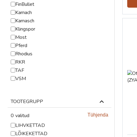
TÕSTESEADMED
FinBullet
Karnach
VENTILATSIOONISEADMED
Karnasch
Klingspor
Most
Pferd
Rhodius
RKR
TAF
VSM
TOOTEGRUPP
0
valitud
Tühjenda
LIHVKETTAD
LÕIKEKETTAD