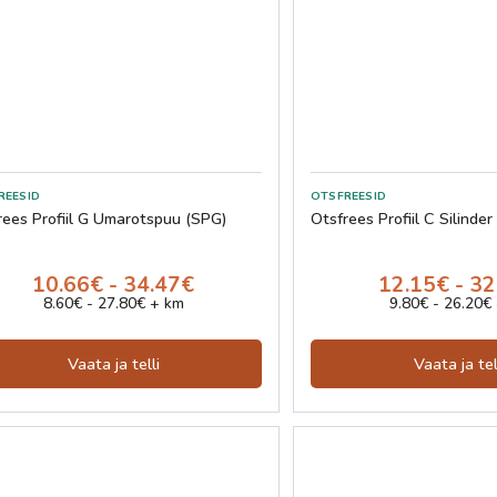
rees Profiil G Ümarotspuu (SPG)
Otsfrees Profiil C Silind
10.66€ - 34.47€
12.15€ - 3
8.60€ - 27.80€ + km
9.80€ - 26.20€
Vaata ja telli
Vaata ja tel