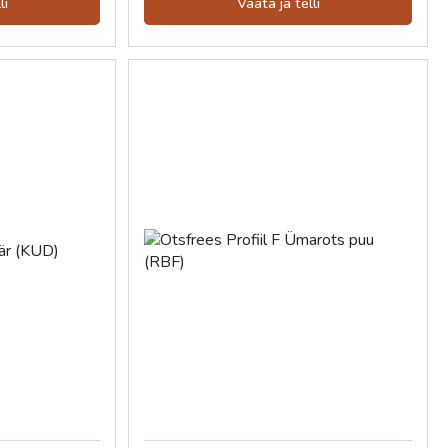
li
Vaata ja telli