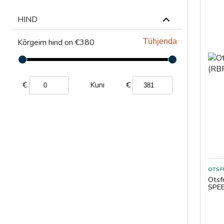
HIND
Kõrgeim hind on €380
Tühjenda
€
€
Kuni
Otsf
SPE