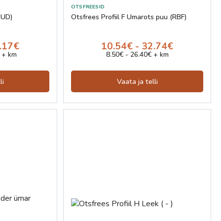
(KUD)
Otsfrees Profiil F Ümarots puu (RBF)
5.17€
10.54€ - 32.74€
 + km
8.50€ - 26.40€ + km
li
Vaata ja telli