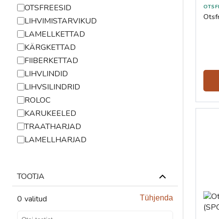
OTSFREESID
Otsfr
LIHVIMISTARVIKUD
LAMELLKETTAD
KÄRGKETTAD
FIIBERKETTAD
LIHVLINDID
LIHVSILINDRID
ROLOC
KARUKEELED
TRAATHARJAD
LAMELLHARJAD
TOOTJA
0
valitud
Tühjenda