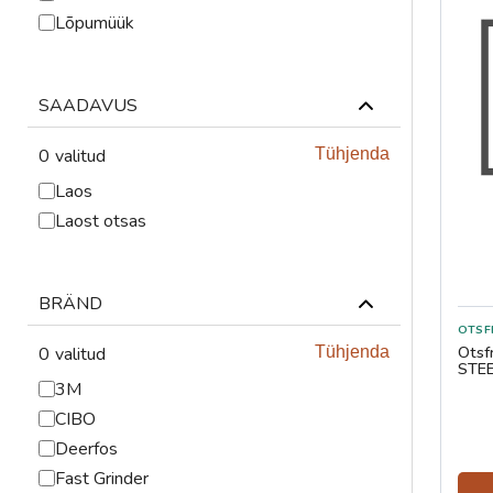
ABRASIIVMATERJALID
Lõpumüük
ISIKUKAITSE
SAADAVUS
KEEVITUSLAUD JA
RAKISTUS
0
valitud
Tühjenda
PLASMALÕIKUS
Laos
Laost otsas
GAASILÕIKUS
SAED JA LINDID
BRÄND
AUTOMATISEERIMINE
Otsf
0
valitud
Tühjenda
STE
3M
TÖÖRIISTAD
CIBO
KEEMIATOOTED
Deerfos
Fast Grinder