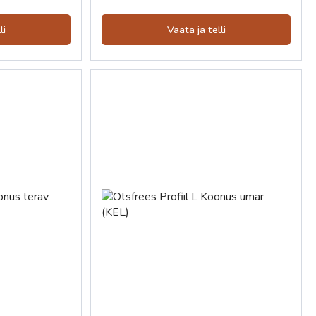
li
Vaata ja telli