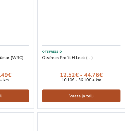
er ümar (WRC)
Otsfrees Profiil H Leek ( - )
2.49€
12.52€ - 44.76€
 + km
10.10€ - 36.10€ + km
li
Vaata ja telli