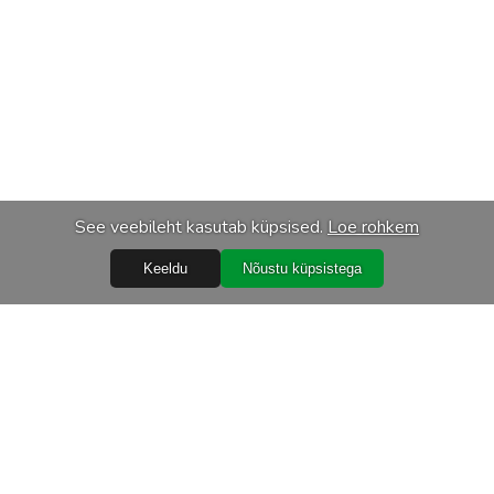
See veebileht kasutab küpsised.
Loe rohkem
Keeldu
Nõustu küpsistega
Teenused
Transport