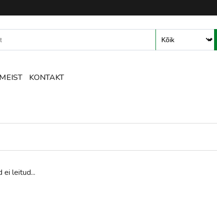
mete ja tarvikute e-pood – R
MEIST
KONTAKT
 ei leitud...