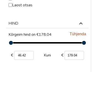
ABRASIIVMATERJALID
Laost otsas
ISIKUKAITSE
HIND
KEEVITUSLAUD JA
RAKISTUS
Kõrgeim hind on €178.04
Tühjenda
PLASMALÕIKUS
GAASILÕIKUS
€
€
Kuni
SAED JA LINDID
AUTOMATISEERIMINE
TÖÖRIISTAD
KEEMIATOOTED