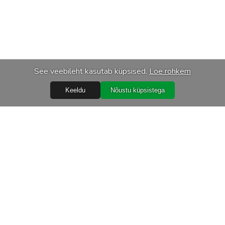
See veebileht kasutab küpsised.
Loe rohkem
Keeldu
Nõustu küpsistega
Abiks
Ostureeglid