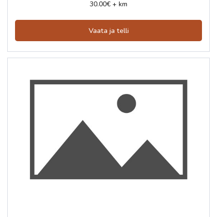
30.00€ + km
Vaata ja telli