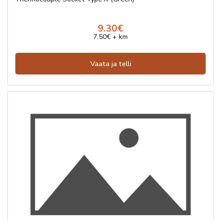
9.30€
7.50€ + km
Vaata ja telli