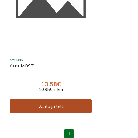
Kätis MOST
13.58€
10.95€ + km
Vaata ja telli
1