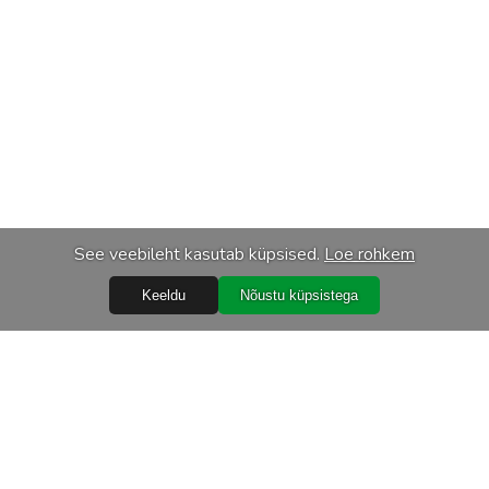
See veebileht kasutab küpsised.
Loe rohkem
Keeldu
Nõustu küpsistega