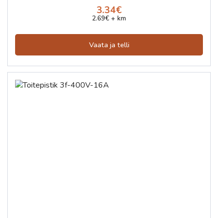
3.34€
2.69€ + km
Vaata ja telli