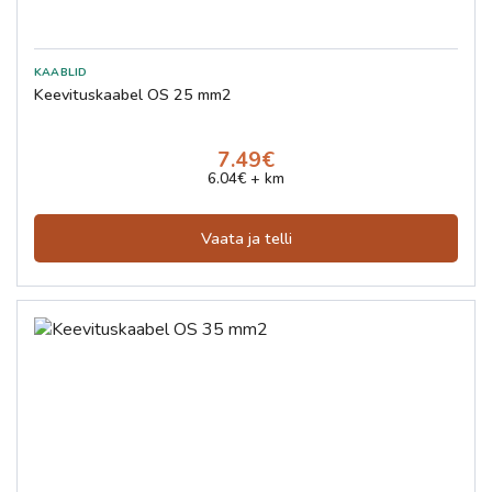
Keevituskaabel OS 25 mm2
7.49€
6.04€ + km
Vaata ja telli