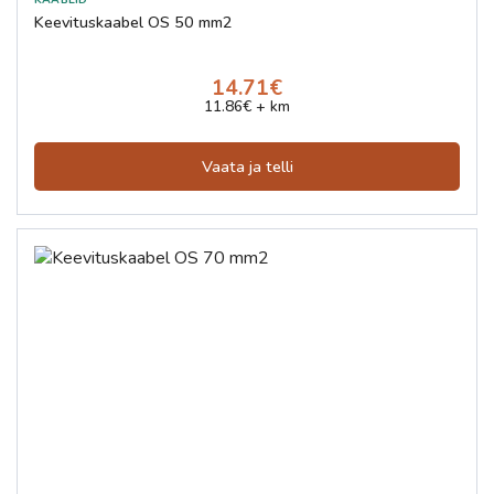
Keevituskaabel OS 50 mm2
14.71€
11.86€ + km
Vaata ja telli