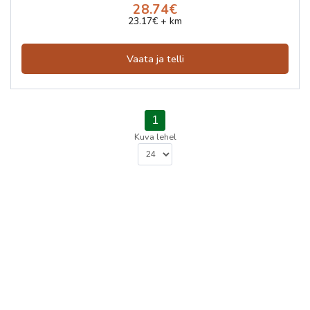
28.74€
23.17€ + km
Vaata ja telli
1
Kuva lehel