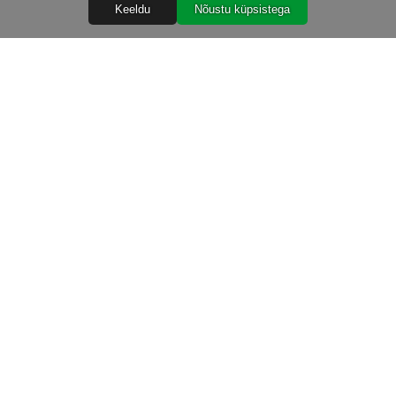
Keeldu
Nõustu küpsistega
Abiks
Ostureeglid
Isikuandmete töötlemine
Garantiitingimused
Järelmaks
Tarnetingimused
TIG kuluosad 2024 2