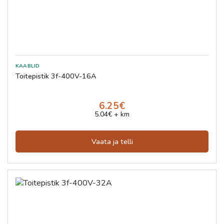
Toitepistik 3f-400V-16A
6.25€
5.04€ + km
Vaata ja telli