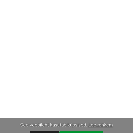
See veebileht kasutab küpsised.
Loe rohkem