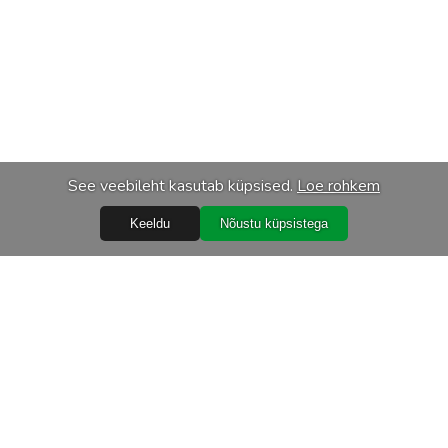
See veebileht kasutab küpsised.
Loe rohkem
Keeldu
Nõustu küpsistega
Abiks