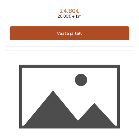
24.80€
20.00€ + km
Vaata ja telli