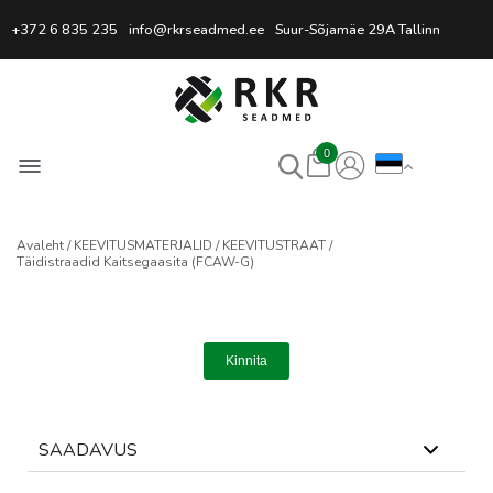
Professionaalne keevitussead
+372 6 835 235
info@rkrseadmed.ee
Suur-Sõjamäe 29A Tallinn
0
Avaleht
KEEVITUSMATERJALID
KEEVITUSTRAAT
Täidistraadid Kaitsegaasita (FCAW-G)
Kinnita
SAADAVUS