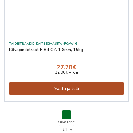
TÄIDISTRAADID KAITSEGAASITA (FCAW-G)
Kõvapindetraat F-64 OA 1,6mm, 15kg
27.28€
22.00€ + km
Vaata ja telli
1
Kuva lehel