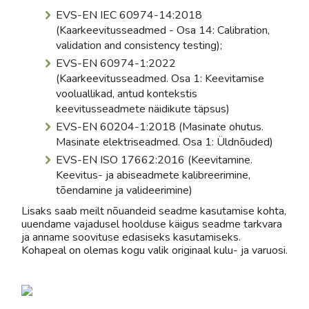
EVS-EN IEC 60974-14:2018
(Kaarkeevitusseadmed - Osa 14: Calibration,
validation and consistency testing);
EVS-EN 60974-1:2022
(Kaarkeevitusseadmed. Osa 1: Keevitamise
vooluallikad, antud kontekstis
keevitusseadmete näidikute täpsus)
EVS-EN 60204-1:2018 (Masinate ohutus.
Masinate elektriseadmed. Osa 1: Üldnõuded)
EVS-EN ISO 17662:2016 (Keevitamine.
Keevitus- ja abiseadmete kalibreerimine,
tõendamine ja valideerimine)
Lisaks saab meilt nõuandeid seadme kasutamise kohta,
uuendame vajadusel hoolduse käigus seadme tarkvara
ja anname soovituse edasiseks kasutamiseks.
Kohapeal on olemas kogu valik originaal kulu- ja varuosi.