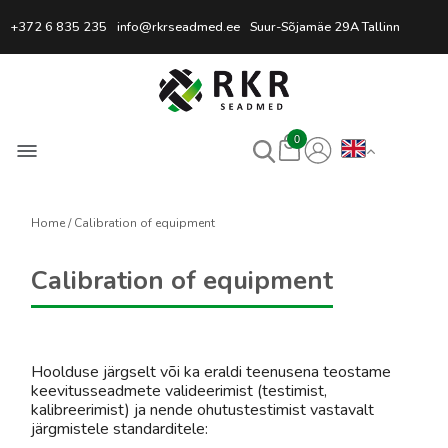
Professional Welding Equipm
+372 6 835 235
info@rkrseadmed.ee
Suur-Sõjamäe 29A Tallinn
0
Home
Calibration of equipment
Calibration of equipment
Hoolduse järgselt või ka eraldi teenusena teostame
keevitusseadmete valideerimist (testimist,
kalibreerimist) ja nende ohutustestimist vastavalt
järgmistele standarditele: